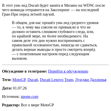
В этот уик-энд Ducati будет занята в Мизано на WDW, после
чего команда отправится на Заксенринг — на последний
Гран-При перед летней паузой.
В общем, для нас прошёл уик-энд среднего уровня
— то, к чему мы совсем не привыкли и что не
должно оставить слишком глубокого следа, или,
по крайней мере, не более необходимого. На
самом деле эти дни нужно воспринимать с
правильной осознанностью, никогда не сдаваться,
делать верные выводы и просто смотреть вперёд
— с позитивным настроем перед следующим
вызовом.
Обсуждение в телеграме:
Перейти к обсуждению
Теги:
MotoGP
,
Ducati
,
Ducati Lenovo Team
,
Луиджи Даллинья
Дата:
01.07.26
Источник:
gpone.com
Редактор:
Все о мире MotoGP