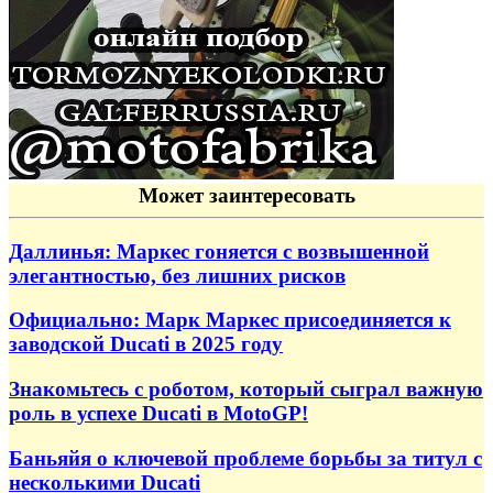
Может заинтересовать
Даллинья: Маркес гоняется с возвышенной
элегантностью, без лишних рисков
Официально: Марк Маркес присоединяется к
заводской Ducati в 2025 году
Знакомьтесь с роботом, который сыграл важную
роль в успехе Ducati в MotoGP!
Баньяйя о ключевой проблеме борьбы за титул с
несколькими Ducati