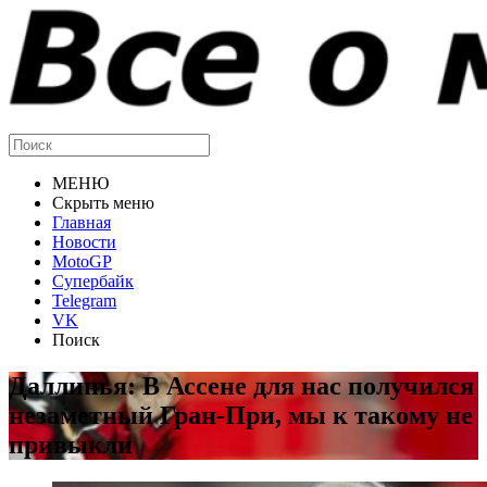
МЕНЮ
Скрыть меню
Главная
Новости
MotoGP
Супербайк
Telegram
VK
Поиск
Даллинья: В Ассене для нас получился
незаметный Гран-При, мы к такому не
привыкли