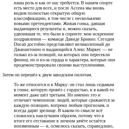
наша роль и как от нас требуется. В нашем спорте
есть место для всех, и после Ассена мы вновь
видим полностью открытую общую
классификацию, в том числе с несколькими
новыми претендентами. Живая гонка, давшая
выдающиеся результаты и, можно сказать,
удвоившая те, что были в спринте: мои искренние
поздравления — команде Давиде Бривио. Сегодня
Ducati достойно представляют великолепный ди
Джанантонио и выдающийся Алекс Маркес — не
только из‑за позиций, на которых они пересекли
финиш, но и из‑за сердца и характера, которые они
продемонстрировали своими выступлениями.
Затем он перешёл к двум заводским пилотам.
То же относится и к Марку: он стал лишь седьмым
в гонке, которую провёл с гордостью, и в какой-то
момент даже шёл третьим. Но именно это и
отличает чемпионов: людей, которые сражаются за
каждую позицию, вопреки любым прогнозам, и
всегда дарят зрелище. В каком-то смысле всё
сложилось наилучшим образом, потому что в
итоге его отставание в личном зачёте остаётся
неизменным — и, осмелюсь сказать, справедливо,