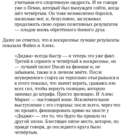
учитывая его спортивную щедрость. И не говоря
уже о Пекко, который был вынужден сойти, когда
шёл четвёртым. Он тоже великолепно боролся,
насколько мог, и, безусловно, заслуживал
продолжить свою серию позитивных результатов
— плодов вновь обретённого боевого духа.
Далее он отметил, что в воскресенье лучшие результаты
показали Фабио и Алекс.
«Диджа» всегда быстр — и теперь это уже факт.
Третий в спринте и четвёртый в воскресенье, он
— лучший пилот Ducati на финише и, не
забываем, также и в личном зачёте. После
неуверенного старта он терпеливо отыгрывался и
в итоге показал, что значит верить, сражаясь изо
всех сил, чтобы вернуть позицию, которую
занимал до штрафа. Просто зрелищно. И Алекс
Маркес — настоящий воин. Исключительное
выступление с его стороны: после всего, через что
он прошёл, финишировать прямо на хвосте у
«Диджи» — это то, что будто бы пришло из
другой эпохи. Блестящее пятое место, которое, по
правде говоря, до последнего круга было
четвёртым.