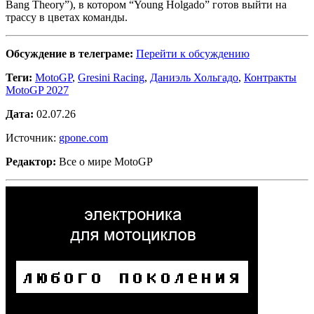
Bang Theory”), в котором “Young Holgado” готов выйти на
трассу в цветах команды.
Обсуждение в телеграме:
Перейти к обсуждению
Теги:
MotoGP
,
Gresini Racing
,
Даниэль Хольгадо
,
Контракты
MotoGP 2027
Дата:
02.07.26
Источник:
gpone.com
Редактор:
Все о мире MotoGP