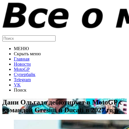
МЕНЮ
Скрыть меню
Главная
Новости
MotoGP
Супербайк
Telegram
VK
Поиск
Дани Ольгадо дебютирует в MotoGP с
командой Gresini и Ducati в 2027 году