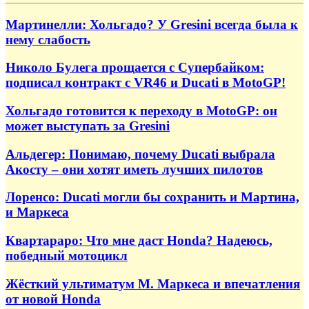
Мартинелли: Хольгадо? У Gresini всегда была к
нему слабость
Николо Булега прощается с Супербайком:
подписал контракт с VR46 и Ducati в MotoGP!
Хольгадо готовится к переходу в MotoGP: он
может выступать за Gresini
Альдегер: Понимаю, почему Ducati выбрала
Акосту – они хотят иметь лучших пилотов
Лоренсо: Ducati могли бы сохранить и Мартина,
и Маркеса
Квартараро: Что мне даст Honda? Надеюсь,
победный мотоцикл
Жёсткий ультиматум М. Маркеса и впечатления
от новой Honda