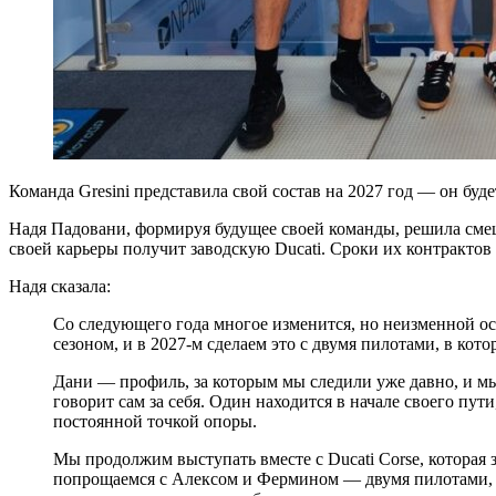
Команда Gresini представила свой состав на 2027 год — он бу
Надя Падовани, формируя будущее своей команды, решила смеш
своей карьеры получит заводскую Ducati. Сроки их контрактов
Надя сказала:
Со следующего года многое изменится, но неизменной ост
сезоном, и в 2027-м сделаем это с двумя пилотами, в ко
Дани — профиль, за которым мы следили уже давно, и мы
говорит сам за себя. Один находится в начале своего пу
постоянной точкой опоры.
Мы продолжим выступать вместе с Ducati Corse, которая 
попрощаемся с Алексом и Фермином — двумя пилотами, ко