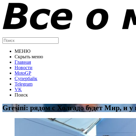
МЕНЮ
Скрыть меню
Главная
Новости
MotoGP
Супербайк
Telegram
VK
Поиск
Gresini: рядом с Холгадо будет Мир, и у 