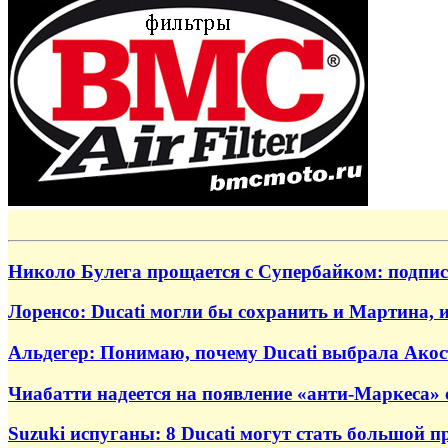
Николо Булега прощается с Супербайком: подпис
Лоренсо: Ducati могли бы сохранить и Мартина, 
Альдегер: Понимаю, почему Ducati выбрала Акос
Чиабатти надеется на появление «анти-Маркеса» 
Suzuki испуганы: 8 Ducati могут стать большой п