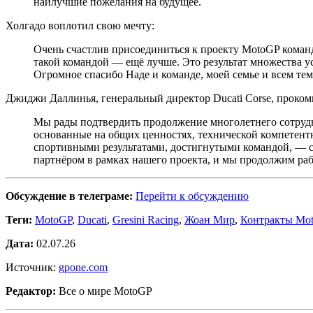
наилучшие пожелания на будущее.
Холгадо воплотил свою мечту:
Очень счастлив присоединиться к проекту MotoGP команды
такой командой — ещё лучше. Это результат множества уси
Огромное спасибо Наде и команде, моей семье и всем тем, 
Джиджи Даллинья, генеральный директор Ducati Corse, проком
Мы рады подтвердить продолжение многолетнего сотрудни
основанные на общих ценностях, технической компетент
спортивными результатами, достигнутыми командой, — с
партнёром в рамках нашего проекта, и мы продолжим рабо
Обсуждение в телеграме:
Перейти к обсуждению
Теги:
MotoGP
,
Ducati
,
Gresini Racing
,
Жоан Мир
,
Контракты Mo
Дата:
02.07.26
Источник:
gpone.com
Редактор:
Все о мире MotoGP