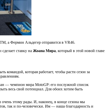
 KTM, а Фермин Альдегер отправится в VR46.
 сделает ставку на
Жоана Мира
, который в этой новой главе
ь командой, которая работает, чтобы расти сезон за
правлениям.
 Жоан — чемпион мира MotoGP: его послужной список
крыть весь свой потенциал. Для обоих хотим быть
 очень этому рады. И, наконец, в конце сезона мы
ов, так и по-человечески. Им — наша благодарность и