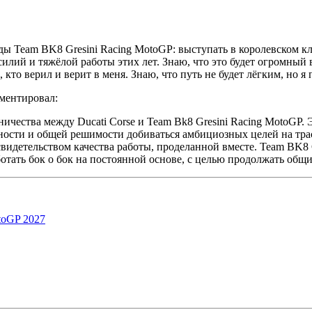
 Team BK8 Gresini Racing MotoGP: выступать в королевском кла
лий и тяжёлой работы этих лет. Знаю, что это будет огромный вы
кто верил и верит в меня. Знаю, что путь не будет лёгким, но я 
ментировал:
чества между Ducati Corse и Team Bk8 Gresini Racing MotoGP. 
ности и общей решимости добиваться амбициозных целей на тра
видетельством качества работы, проделанной вместе. Team BK8 
тать бок о бок на постоянной основе, с целью продолжать общи
toGP 2027