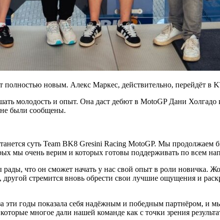
дет полностью новым. Алекс Маркес, действительно, перейдёт в
ать молодость и опыт. Она даст дебют в MotoGP Дани Холгадо и
 не были сообщены.
анется суть Team BK8 Gresini Racing MotoGP. Мы продолжаем быт
торых мы очень верим и которых готовы поддерживать по всем на
 рады, что он сможет начать у нас свой опыт в роли новичка.
ти, другой стремится вновь обрести свои лучшие ощущения и рас
за эти годы показала себя надёжным и победным партнёром, и мы
торые многое дали нашей команде как с точки зрения результат