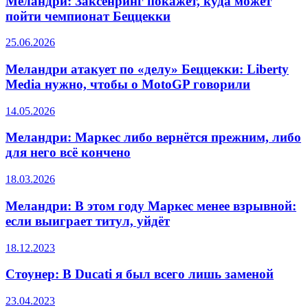
Меландри: Заксенринг покажет, куда может
пойти чемпионат Беццекки
25.06.2026
Меландри атакует по «делу» Беццекки: Liberty
Media нужно, чтобы о MotoGP говорили
14.05.2026
Меландри: Маркес либо вернётся прежним, либо
для него всё кончено
18.03.2026
Меландри: В этом году Маркес менее взрывной:
если выиграет титул, уйдёт
18.12.2023
Стоунер: В Ducati я был всего лишь заменой
23.04.2023