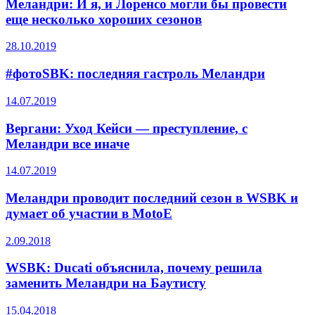
Меландри: И я, и Лоренсо могли бы провести
еще несколько хороших сезонов
28.10.2019
#фотоSBK: последняя гастроль Меландри
14.07.2019
Вергани: Уход Кейси — преступление, с
Меландри все иначе
14.07.2019
Меландри проводит последний сезон в WSBK и
думает об участии в MotoE
2.09.2018
WSBK: Ducati объяснила, почему решила
заменить Меландри на Баутисту
15.04.2018