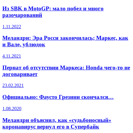
Из SBK в MotoGP: мало побед и много
разочарований
1.11.2022
Меландри: Эра Росси закончилась; Маркес, как
и Вале, ублюдок
4.11.2021
Пернат об отсутствии Маркеса: Honda чего-то не
договаривает
23.02.2021
Официально: Фаусто Грезини скончался…
1.08.2020
Меландри объяснил, как «судьбоносный»
коронавирус вернул его в Супербайк