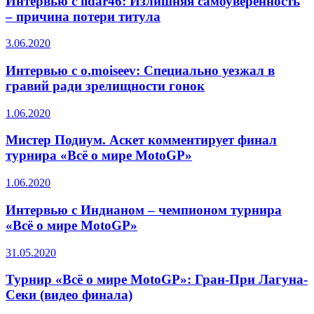
Интервью с ildar46: Излишняя самоуверенность
– причина потери титула
3.06.2020
Интервью с o.moiseev: Специально уезжал в
гравий ради зрелищности гонок
1.06.2020
Мистер Подиум. Аскет комментирует финал
турнира «Всё о мире MotoGP»
1.06.2020
Интервью с Индианом – чемпионом турнира
«Всё о мире MotoGP»
31.05.2020
Турнир «Всё о мире MotoGP»: Гран-При Лагуна-
Секи (видео финала)