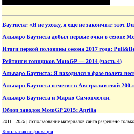
Баутиста: «Я не ухожу, я ещё не закончил: этот Du
Альваро Баутиста добыл первые очки в сезоне Mo
Итоги первой половины сезона 2017 года: Pull&B
Рейтинги гонщиков MotoGP — 2014 (часть 4)
Альваро Баутиста: Я находился в фазе полета нес
Альваро Баутиста отметит в Австралии свой 200
Альваро Баутиста и Марко Симончелли.
Обзор заводов MotoGP 2015: Aprilia
2011 - 2026 | Использование материалов сайта разрешено тольк
Контактная информация