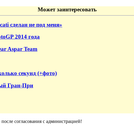
Может заинтересовать
cati сделан не под меня»
toGP 2014 года
ear Aspar Team
колько секунд (+фото)
-ый Гран-При
о после согласования с администрацией!