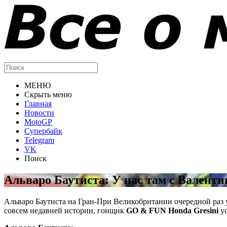
МЕНЮ
Скрыть меню
Главная
Новости
MotoGP
Супербайк
Telegram
VK
Поиск
Альваро Баутиста: У нас там с Валенти
Альваро Баутиста на Гран-При Великобритании очередной раз
совсем недавней истории, гонщик
GO & FUN Honda Gresini
ус