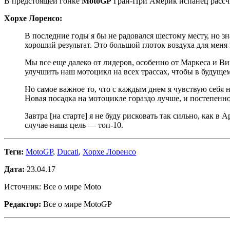
В предстоящей гонке
MotoGP
Гран-При Америк испанец рассчит
Хорхе Лоренсо:
В последние годы я бы не радовался шестому месту, но зн
хороший результат. Это большой глоток воздуха для меня 
Мы все еще далеко от лидеров, особенно от Маркеса и В
улучшить наш мотоцикл на всех трассах, чтобы в будущем
Но самое важное то, что с каждым днем я чувствую себя н
Новая посадка на мотоцикле гораздо лучше, и постепенно
Завтра [на старте] я не буду рисковать так сильно, как 
случае наша цель — топ-10.
Теги:
MotoGP
,
Ducati
,
Хорхе Лоренсо
Дата:
23.04.17
Источник: Все о мире Moto
Редактор:
Все о мире MotoGP