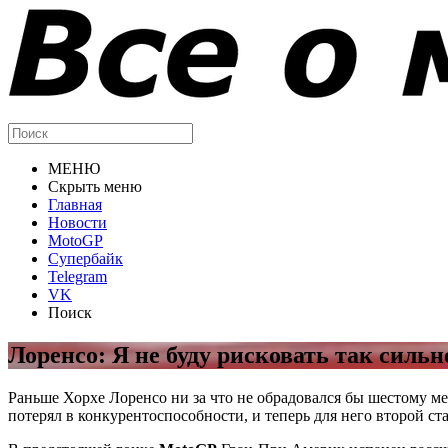
МЕНЮ
Скрыть меню
Главная
Новости
MotoGP
Супербайк
Telegram
VK
Поиск
Лоренсо: Я не буду рисковать так сильн
Раньше Хорхе Лоренсо ни за что не обрадовался бы шестому ме
потерял в конкурентоспособности, и теперь для него второй с