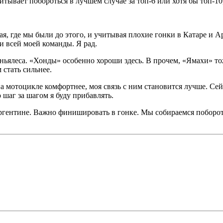
ывает побороться в лучшем случае за топ-6 или хотя бы топ-10, 
ая, где мы были до этого, и учитывая плохие гонки в Катаре и Ар
и всей моей команды. Я рад.
иньялеса. «Хонды» особенно хороши здесь. В прочем, «Ямахи» т
 стать сильнее.
а мотоцикле комфортнее, моя связь с ним становится лучше. Сейч
 шаг за шагом я буду прибавлять.
в Аргентине. Важно финишировать в гонке. Мы собираемся поборот