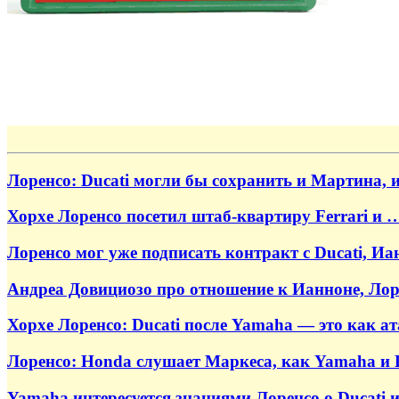
Лоренсо: Ducati могли бы сохранить и Мартина, 
Хорхе Лоренсо посетил штаб-квартиру Ferrari и …
Лоренсо мог уже подписать контракт с Ducati, И
Андреа Довициозо про отношение к Ианноне, Лор
Хорхе Лоренсо: Ducati после Yamaha — это как 
Лоренсо: Honda слушает Маркеса, как Yamaha и 
Yamaha интересуется знаниями Лоренсо о Ducati 