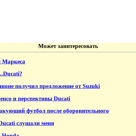
Может заинтересовать
и Маркеса
.Ducati?
анноне получил предложение от Suzuki
енсо и перспективы Ducati
атакующий футбол после оборонительного
Ducati слушали меня
и Honda