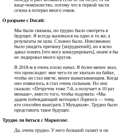
вице-чемпионство, потому что в первой части
сезона я потерял много очков.
О разрыве с Ducati:
Мы были связаны, но трудно было смотреть в
будущее. Я всегда жаловался на одно и то же, а
результаты не шли. Сложно было. Невозможно
было увидеть причину [затруднений], но я ясно
давал понять [что могу конкурировать], иначе я бы
не лидировал много кругов.
В 2018-м я очень плохо начал. Я более-менее знал,
что происходит: мне чего-то не хватало на байке,
чтобы он стал мягче, менее выматывающим. Когда
оно появилось, я стал очень сильным. Но они
сказали: «Петруччи тоже 7-й, а получает в 10 раз
меньше», вместо того, чтобы подумать: «Мы
дадим побеждающий мотоцикл Лоренсо — тому,
кто способен выиграть 3 Мундиаля». Трудно было
представить такое будущее.
Трудно ли биться с Маркесом:
Да, очень трудно. У него большой талант и он