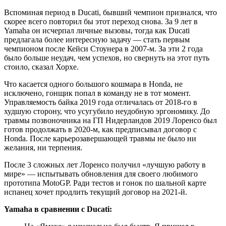
Вспоминая период в Ducati, бывший чемпион признался, что
скорее всего повторил бы этот переход снова. За 9 лет в
Yamaha он исчерпал личные вызовы, тогда как Ducati
предлагала более интересную задачу — стать первым
чемпионом после Кейси Стоунера в 2007-м. За эти 2 года
было больше неудач, чем успехов, но свернуть на этот путь
стоило, сказал Хорхе.
Что касается одного большого кошмара в Honda, не
исключено, гонщик попал в команду не в тот момент.
Управляемость байка 2019 года отличалась от 2018-го в
худшую сторону, что усугубило неудобную эргономику. До
травмы позвоночника на ГП Нидерландов 2019 Лоренсо был
готов продолжать в 2020-м, как предписывал договор с
Honda. После карьерозавершающей травмы не было ни
желания, ни терпения.
После 3 сложных лет Лоренсо получил «лучшую работу в
мире» — испытывать обновления для своего любимого
прототипа MotoGP. Ради тестов и гонок по шальной карте
испанец хочет продлить текущий договор на 2021-й.
Yamaha в сравнении с Ducati: