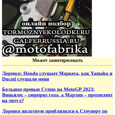
Может заинтересовать
Лоренсо: Honda слушает Маркеса, как Yamaha и
Ducati слушали меня
Большое превью Суппо на MotoGP 2023:
Виньялес – сюрприз года, а Мартин – претендент
на титул?
Лоренсо вплотную приблизился к Стоунеру по