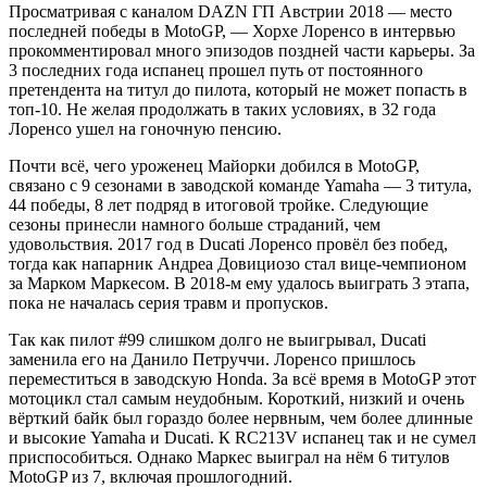
Просматривая с каналом DAZN ГП Австрии 2018 — место
последней победы в MotoGP, — Хорхе Лоренсо в интервью
прокомментировал много эпизодов поздней части карьеры. За
3 последних года испанец прошел путь от постоянного
претендента на титул до пилота, который не может попасть в
топ-10. Не желая продолжать в таких условиях, в 32 года
Лоренсо ушел на гоночную пенсию.
Почти всё, чего уроженец Майорки добился в MotoGP,
связано с 9 сезонами в заводской команде Yamaha — 3 титула,
44 победы, 8 лет подряд в итоговой тройке. Следующие
сезоны принесли намного больше страданий, чем
удовольствия. 2017 год в Ducati Лоренсо провёл без побед,
тогда как напарник Андреа Довициозо стал вице-чемпионом
за Марком Маркесом. В 2018-м ему удалось выиграть 3 этапа,
пока не началась серия травм и пропусков.
Так как пилот #99 слишком долго не выигрывал, Ducati
заменила его на Данило Петруччи. Лоренсо пришлось
переместиться в заводскую Honda. За всё время в MotoGP этот
мотоцикл стал самым неудобным. Короткий, низкий и очень
вёрткий байк был гораздо более нервным, чем более длинные
и высокие Yamaha и Ducati. К RC213V испанец так и не сумел
приспособиться. Однако Маркес выиграл на нём 6 титулов
MotoGP из 7, включая прошлогодний.