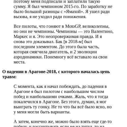
поэтому меня подписали и заплатили такую
сумму. Я был чемпионом 2015-го. По заработку не
было большой разницы с «Ямахой». Я ушел ради
вызова, я не уходил ради понижения.
Все пилоты, что гоняют в MotoGP, великолепны,
но они не чемпионы. Чемпионы — это Валентино,
Маркес и я. Это неопровержимая правда. И я
снова это доказывал. Бак [в 2018-м] был
последним элементом. До этого была часть,
которая смягчила двигатель, и 2 эволюции
аэродинамики. Понемногу всё вставало на свои
места.
О падении в Арагоне-2018, с которого началась цепь
травм:
С момента, как я начал побеждать, до падения в
Арагоне я был пилотом с наибольшим числом
побед и наибольшими очками. Жаль, что я тогда
покалечился в Арагоне. Без этого, думаю, я мог
выиграть ту гонку. Не то что бы всё было ясно, но
у меня могли быть варианты.
А затем, конечно же, можно было взять еще где-то
победу, и рассчитывать если не на титул, то на