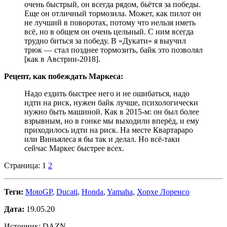
очень быстрый, он всегда рядом, бьётся за победы.
Еще он отличный тормозила. Может, как пилот он
не лучший в поворотах, потому что нельзя иметь
всё, но в общем он очень цельный. С ним всегда
трудно биться за победу. В «Дукати» я выучил
трюк — стал позднее тормозить, байк это позволял
[как в Австрии-2018].
Рецепт, как побеждать Маркеса:
Надо ездить быстрее него и не ошибаться, надо
идти на риск, нужен байк лучше, психологически
нужно быть машиной. Как в 2015-м: он был более
взрывным, но в гонке мы выходили вперёд, и ему
приходилось идти на риск. На месте Квартараро
или Виньялеса я бы так и делал. Но всё-таки
сейчас Маркес быстрее всех.
Страница:
1
2
Теги:
MotoGP
,
Ducati
,
Honda
,
Yamaha
,
Хорхе Лоренсо
Дата:
19.05.20
Источник: DAZN