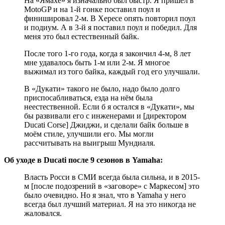
На «Ямахе» я изначально был быстр. Я пришел в
MotoGP и на 1-й гонке поставил поул и
финишировал 2-м. В Хересе опять повторил поул
и подиум. А в 3-й я поставил поул и победил. Для
меня это был естественный байк.
После того 1-го года, когда я закончил 4-м, 8 лет
мне удавалось быть 1-м или 2-м. Я многое
выжимал из того байка, каждый год его улучшали.
В «Дукати» такого не было, надо было долго
приспосабливаться, езда на нём была
неестественной. Если б я остался в «Дукати», мы
бы развивали его с инженерами и [директором
Ducati Corse] Джиджи, и сделали байк больше в
моём стиле, улучшили его. Мы могли
рассчитывать на выигрыш Мундиаля.
Об уходе в Ducati после 9 сезонов в Yamaha:
Власть Росси в СМИ всегда была сильна, и в 2015-
м [после подозрений в «заговоре» с Маркесом] это
было очевидно. Но я знал, что в Yamaha у него
всегда был лучший материал. Я на это никогда не
жаловался.