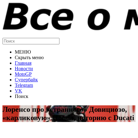
МЕНЮ
Скрыть меню
Главная
Новости
MotoGP
Супербайк
Telegram
VK
Поиск
Лоренсо про «странного» Довициозо,
«карликовую» Honda, историю с Ducati