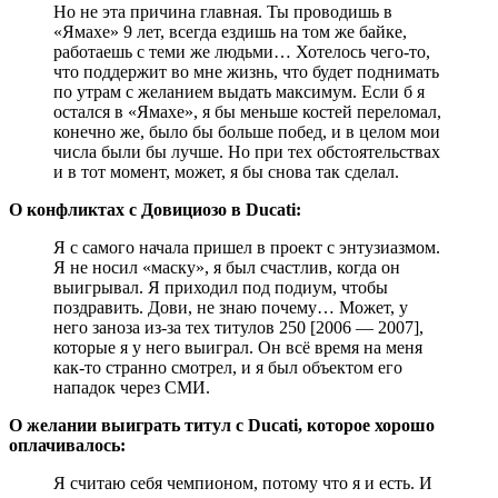
Но не эта причина главная. Ты проводишь в
«Ямахе» 9 лет, всегда ездишь на том же байке,
работаешь с теми же людьми… Хотелось чего-то,
что поддержит во мне жизнь, что будет поднимать
по утрам с желанием выдать максимум. Если б я
остался в «Ямахе», я бы меньше костей переломал,
конечно же, было бы больше побед, и в целом мои
числа были бы лучше. Но при тех обстоятельствах
и в тот момент, может, я бы снова так сделал.
О конфликтах с Довициозо в Ducati:
Я с самого начала пришел в проект с энтузиазмом.
Я не носил «маску», я был счастлив, когда он
выигрывал. Я приходил под подиум, чтобы
поздравить. Дови, не знаю почему… Может, у
него заноза из-за тех титулов 250 [2006 — 2007],
которые я у него выиграл. Он всё время на меня
как-то странно смотрел, и я был объектом его
нападок через СМИ.
О желании выиграть титул с Ducati, которое хорошо
оплачивалось:
Я считаю себя чемпионом, потому что я и есть. И