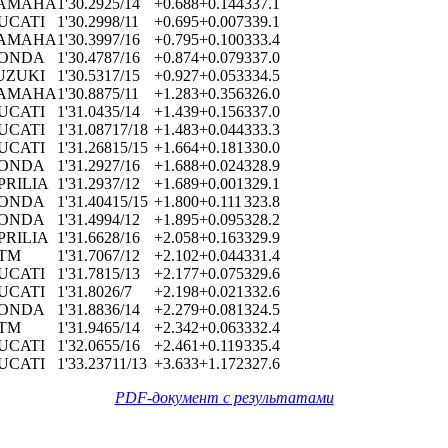
AMAHA
1'30.292
5/14
+0.688
+0.144
337.1
UCATI
1'30.299
8/11
+0.695
+0.007
339.1
AMAHA
1'30.399
7/16
+0.795
+0.100
333.4
ONDA
1'30.478
7/16
+0.874
+0.079
337.0
UZUKI
1'30.531
7/15
+0.927
+0.053
334.5
AMAHA
1'30.887
5/11
+1.283
+0.356
326.0
UCATI
1'31.043
5/14
+1.439
+0.156
337.0
UCATI
1'31.087
17/18
+1.483
+0.044
333.3
UCATI
1'31.268
15/15
+1.664
+0.181
330.0
ONDA
1'31.292
7/16
+1.688
+0.024
328.9
PRILIA
1'31.293
7/12
+1.689
+0.001
329.1
ONDA
1'31.404
15/15
+1.800
+0.111
323.8
ONDA
1'31.499
4/12
+1.895
+0.095
328.2
PRILIA
1'31.662
8/16
+2.058
+0.163
329.9
TM
1'31.706
7/12
+2.102
+0.044
331.4
UCATI
1'31.781
5/13
+2.177
+0.075
329.6
UCATI
1'31.802
6/7
+2.198
+0.021
332.6
ONDA
1'31.883
6/14
+2.279
+0.081
324.5
TM
1'31.946
5/14
+2.342
+0.063
332.4
UCATI
1'32.065
5/16
+2.461
+0.119
335.4
UCATI
1'33.237
11/13
+3.633
+1.172
327.6
PDF-документ с результатами