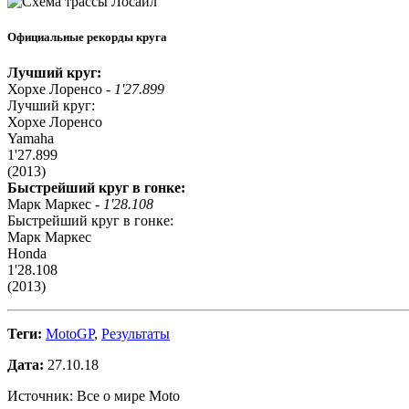
Официальные рекорды круга
Лучший круг:
Хорхе Лоренсо -
1'27.899
Лучший круг:
Хорхе Лоренсо
Yamaha
1'27.899
(2013)
Быстрейший круг в гонке:
Марк Маркес -
1'28.108
Быстрейший круг в гонке:
Марк Маркес
Honda
1'28.108
(2013)
Теги:
MotoGP
,
Результаты
Дата:
27.10.18
Источник: Все о мире Moto