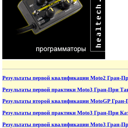
Результаты первой квалификации Moto2 Гран-Пр
Результаты первой практики Moto3 Гран-При Та
Результаты второй квалификации MotoGP Гран-
Результаты первой практики Moto3 Гран-При Ка
Результаты первой квалификации Moto3 Гран-П