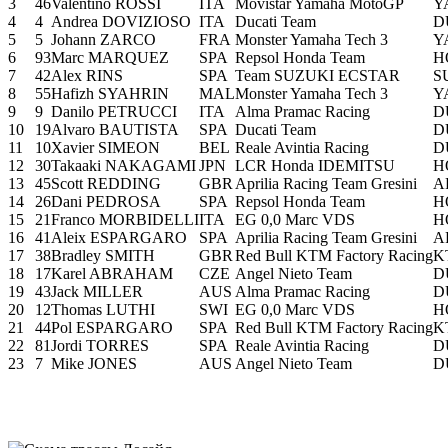
3
46
Valentino ROSSI
ITA
Movistar Yamaha MotoGP
Y
4
4
Andrea DOVIZIOSO
ITA
Ducati Team
D
5
5
Johann ZARCO
FRA
Monster Yamaha Tech 3
Y
6
93
Marc MARQUEZ
SPA
Repsol Honda Team
H
7
42
Alex RINS
SPA
Team SUZUKI ECSTAR
S
8
55
Hafizh SYAHRIN
MAL
Monster Yamaha Tech 3
Y
9
9
Danilo PETRUCCI
ITA
Alma Pramac Racing
D
10
19
Alvaro BAUTISTA
SPA
Ducati Team
D
11
10
Xavier SIMEON
BEL
Reale Avintia Racing
D
12
30
Takaaki NAKAGAMI
JPN
LCR Honda IDEMITSU
H
13
45
Scott REDDING
GBR
Aprilia Racing Team Gresini
A
14
26
Dani PEDROSA
SPA
Repsol Honda Team
H
15
21
Franco MORBIDELLI
ITA
EG 0,0 Marc VDS
H
16
41
Aleix ESPARGARO
SPA
Aprilia Racing Team Gresini
A
17
38
Bradley SMITH
GBR
Red Bull KTM Factory Racing
K
18
17
Karel ABRAHAM
CZE
Angel Nieto Team
D
19
43
Jack MILLER
AUS
Alma Pramac Racing
D
20
12
Thomas LUTHI
SWI
EG 0,0 Marc VDS
H
21
44
Pol ESPARGARO
SPA
Red Bull KTM Factory Racing
K
22
81
Jordi TORRES
SPA
Reale Avintia Racing
D
23
7
Mike JONES
AUS
Angel Nieto Team
D