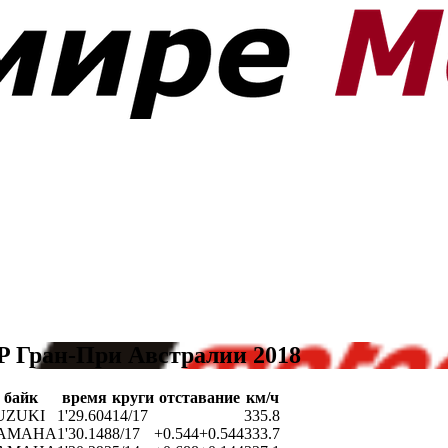
P Гран-При Австралии 2018
байк
время
круги
отставание
км/ч
UZUKI
1'29.604
14/17
335.8
AMAHA
1'30.148
8/17
+0.544
+0.544
333.7