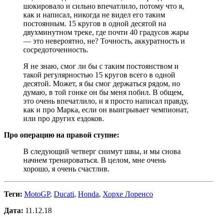
шокировало и сильно впечатлило, потому что я,
как и написал, никогда не видел его таким
постоянным. 15 кругов в одной десятой на
двухминутном треке, где почти 40 градусов жары
— это невероятно, не? Точность, аккуратность и
сосредоточенность.
Я не знаю, смог ли бы с таким постоянством и
такой регулярностью 15 кругов всего в одной
десятой. Может, я бы смог держаться рядом, но
думаю, в той гонке он бы меня побил. В общем,
это очень впечатлило, и я просто написал правду,
как и про Марка, если он выигрывает чемпионат,
или про других ездоков.
Про операцию на правой ступне:
В следующий четверг снимут швы, и мы снова
начнем тренироваться. В целом, мне очень
хорошо, я очень счастлив.
Теги:
MotoGP
,
Ducati
,
Honda
,
Хорхе Лоренсо
Дата:
11.12.18