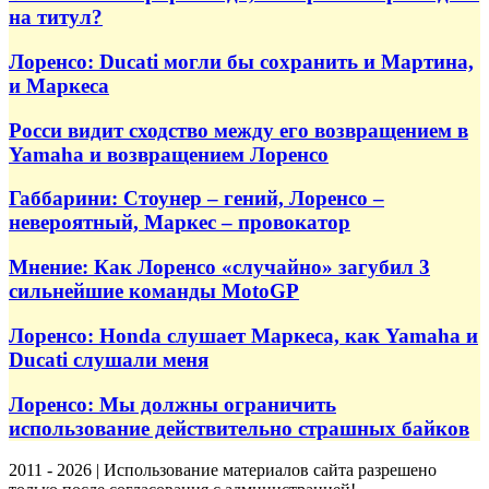
на титул?
Лоренсо: Ducati могли бы сохранить и Мартина,
и Маркеса
Росси видит сходство между его возвращением в
Yamaha и возвращением Лоренсо
Габбарини: Стоунер – гений, Лоренсо –
невероятный, Маркес – провокатор
Мнение: Как Лоренсо «случайно» загубил 3
сильнейшие команды MotoGP
Лоренсо: Honda слушает Маркеса, как Yamaha и
Ducati слушали меня
Лоренсо: Мы должны ограничить
использование действительно страшных байков
2011 - 2026 | Использование материалов сайта разрешено