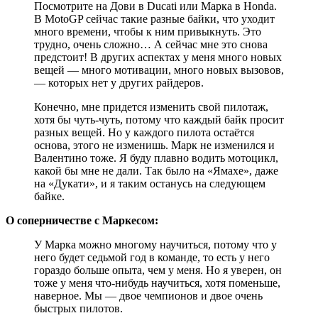
Посмотрите на Дови в Ducati или Марка в Honda.
В MotoGP сейчас такие разные байки, что уходит
много времени, чтобы к ним привыкнуть. Это
трудно, очень сложно… А сейчас мне это снова
предстоит! В других аспектах у меня много новых
вещей — много мотивации, много новых вызовов,
— которых нет у других райдеров.
Конечно, мне придется изменить свой пилотаж,
хотя бы чуть-чуть, потому что каждый байк просит
разных вещей. Но у каждого пилота остаётся
основа, этого не изменишь. Марк не изменился и
Валентино тоже. Я буду плавно водить мотоцикл,
какой бы мне не дали. Так было на «Ямахе», даже
на «Дукати», и я таким останусь на следующем
байке.
О соперничестве с Маркесом:
У Марка можно многому научиться, потому что у
него будет седьмой год в команде, то есть у него
гораздо больше опыта, чем у меня. Но я уверен, он
тоже у меня что-нибудь научиться, хотя поменьше,
наверное. Мы — двое чемпионов и двое очень
быстрых пилотов.