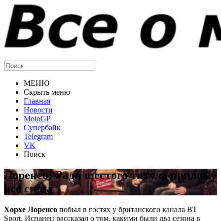
МЕНЮ
Скрыть меню
Главная
Новости
MotoGP
Супербайк
Telegram
VK
Поиск
Лоренсо: Ради шестого титула приложу
все силы
Хорхе Лоренсо
побыл в гостях у британского канала BT
Sport. Испанец рассказал о том, какими были два сезона в