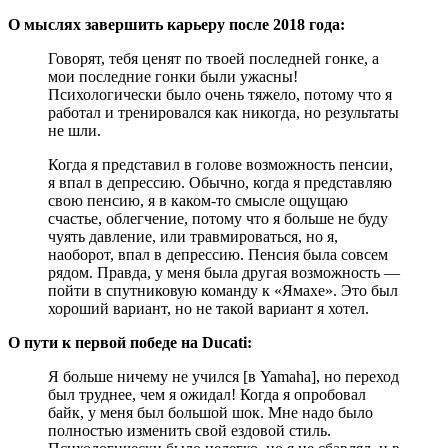
О мыслях завершить карьеру после 2018 года:
Говорят, тебя ценят по твоей последней гонке, а
мои последние гонки были ужасны!
Психологически было очень тяжело, потому что я
работал и тренировался как никогда, но результаты
не шли.
Когда я представил в голове возможность пенсии,
я впал в депрессию. Обычно, когда я представляю
свою пенсию, я в каком-то смысле ощущаю
счастье, облегчение, потому что я больше не буду
чуять давление, или травмироваться, но я,
наоборот, впал в депрессию. Пенсия была совсем
рядом. Правда, у меня была другая возможность —
пойти в спутниковую команду к «Ямахе». Это был
хороший вариант, но не такой вариант я хотел.
О пути к первой победе на Ducati:
Я больше ничему не учился [в Yamaha], но переход
был труднее, чем я ожидал! Когда я опробовал
байк, у меня был большой шок. Мне надо было
полностью изменить свой ездовой стиль.