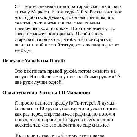
Я — единственный пилот, который смог выиграть
титул у Маркеса. В том году [2015] Росси тоже мог
этого добиться. Думаю, я был быстрейшим, и к
счастью, я стал чемпионом, с маленьким
преимуществом по очкам. Но это не значит, что
такое не может повториться. Я собираюсь
стараться изо всех сил, чтобы это повторить и
выиграть мой шестой титул, хотя очевидно, легко
не будет.
Переход с Yamaha на Ducati:
Это как писать правой рукой, потом сменить на
левую. Но сейчас я могу писать обеими руками! А
две руки лучше одной.
О выступлении Росси на ГП Малайзии:
Я просто написал правду [в Твиттере]. Я думал,
было всего 10 кругов, потому что я уехал с трека
как раз перед стартом из-за трафика, но потом я
понял, что он проехал 15 кругов всего в одной
десятой, так что это впечатлило еще сильнее.
То, что он сделал в той гонке, меня правда