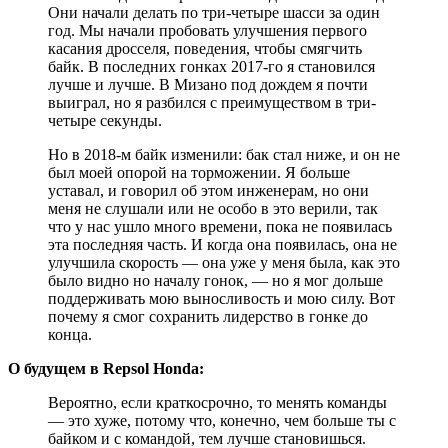
Они начали делать по три-четыре шасси за один
год. Мы начали пробовать улучшения первого
касания дросселя, поведения, чтобы смягчить
байк. В последних гонках 2017-го я становился
лучше и лучше. В Мизано под дождем я почти
выиграл, но я разбился с преимуществом в три-
четыре секунды.
Но в 2018-м байк изменили: бак стал ниже, и он не
был моей опорой на торможении. Я больше
уставал, и говорил об этом инженерам, но они
меня не слушали или не особо в это верили, так
что у нас ушло много времени, пока не появилась
эта последняя часть. И когда она появилась, она не
улучшила скорость — она уже у меня была, как это
было видно но началу гонок, — но я мог дольше
поддерживать мою выносливость и мою силу. Вот
почему я смог сохранить лидерство в гонке до
конца.
О будущем в Repsol Honda:
Вероятно, если краткосрочно, то менять команды
— это хуже, потому что, конечно, чем больше ты с
байком и с командой, тем лучше становишься.