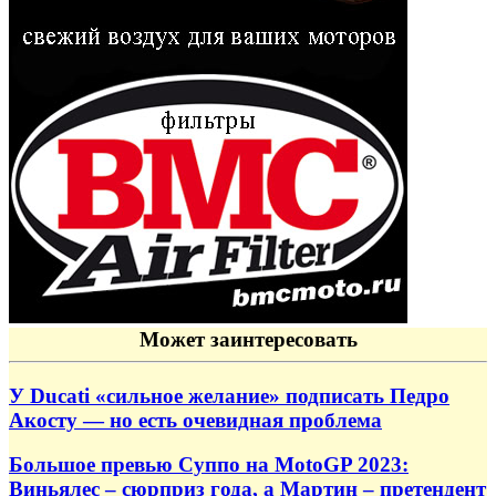
Может заинтересовать
У Ducati «сильное желание» подписать Педро
Акосту — но есть очевидная проблема
Большое превью Суппо на MotoGP 2023:
Виньялес – сюрприз года, а Мартин – претендент