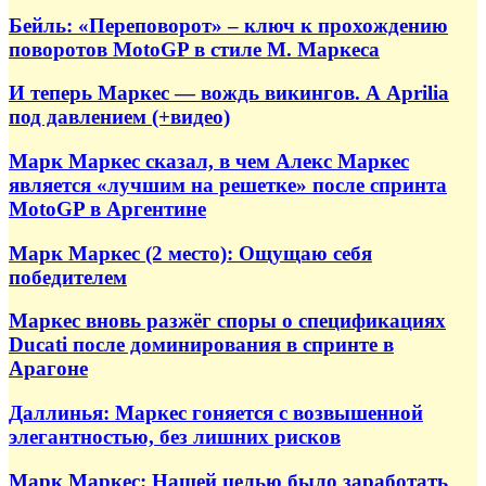
Бейль: «Переповорот» – ключ к прохождению
поворотов MotoGP в стиле М. Маркеса
И теперь Маркес — вождь викингов. А Aprilia
под давлением (+видео)
Марк Маркес сказал, в чем Алекс Маркес
является «лучшим на решетке» после спринта
MotoGP в Аргентине
Марк Маркес (2 место): Ощущаю себя
победителем
Маркес вновь разжёг споры о спецификациях
Ducati после доминирования в спринте в
Арагоне
Даллинья: Маркес гоняется с возвышенной
элегантностью, без лишних рисков
Марк Маркес: Нашей целью было заработать