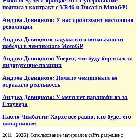
Николо Булега прощается с Супербайком:
подписал контракт с VR46 и Ducati в MotoGP!
Андреа Довициозо: У нас происходит настоящая
революция
Андреа Довициозо задумался о возможности
победы в чемпионате MotoGP
Андреа Довициозо: Уверен, что буду бороться за
лидирующие позиции
Андреа Довициозо: Начало чемпионата не
отражало реальность
Андреа Довициозо: У меня нет паранойи из-за
Стоунера
Паоло Чиабатти: Хорхе все равно, кто будет его
напарником
2011 - 2026 | Использование материалов сайта разрешено