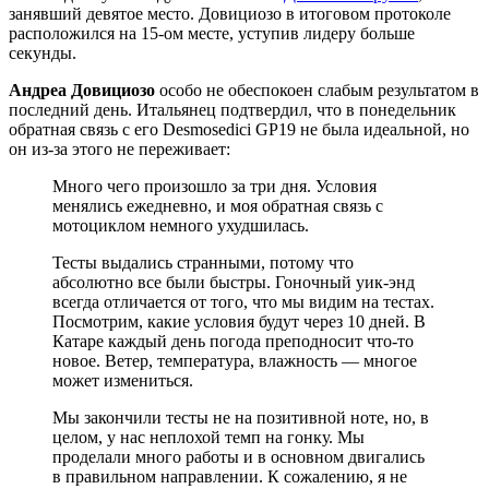
занявший девятое место. Довициозо в итоговом протоколе
расположился на 15-ом месте, уступив лидеру больше
секунды.
Андреа Довициозо
особо не обеспокоен слабым результатом в
последний день. Итальянец подтвердил, что в понедельник
обратная связь с его Desmosedici GP19 не была идеальной, но
он из-за этого не переживает:
Много чего произошло за три дня. Условия
менялись ежедневно, и моя обратная связь с
мотоциклом немного ухудшилась.
Тесты выдались странными, потому что
абсолютно все были быстры. Гоночный уик-энд
всегда отличается от того, что мы видим на тестах.
Посмотрим, какие условия будут через 10 дней. В
Катаре каждый день погода преподносит что-то
новое. Ветер, температура, влажность — многое
может измениться.
Мы закончили тесты не на позитивной ноте, но, в
целом, у нас неплохой темп на гонку. Мы
проделали много работы и в основном двигались
в правильном направлении. К сожалению, я не