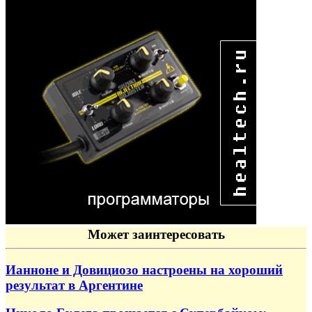
Может заинтересовать
Ианноне и Довициозо настроены на хороший
результат в Аргентине