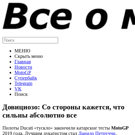
МЕНЮ
Скрыть меню
Главная
Новости
MotoGP
Супербайк
Telegram
VK
Поиск
Довициозо: Со стороны кажется, что
сильны абсолютно все
Пилоты Ducati «тускло» закончили катарские тесты
MotoGP
2019 года. Лучшим дукатистом стал
Данило Петруччи
,