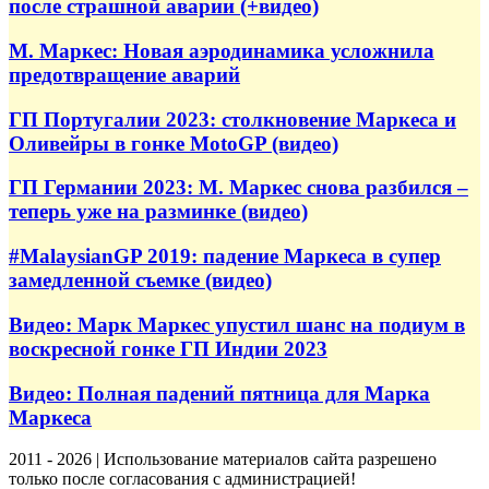
после страшной аварии (+видео)
М. Маркес: Новая аэродинамика усложнила
предотвращение аварий
ГП Португалии 2023: столкновение Маркеса и
Оливейры в гонке MotoGP (видео)
ГП Германии 2023: М. Маркес снова разбился –
теперь уже на разминке (видео)
#MalaysianGP 2019: падение Маркеса в супер
замедленной съемке (видео)
Видео: Марк Маркес упустил шанс на подиум в
воскресной гонке ГП Индии 2023
Видео: Полная падений пятница для Марка
Маркеса
2011 - 2026 | Использование материалов сайта разрешено
только после согласования с администрацией!