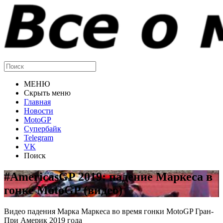
МЕНЮ
Скрыть меню
Главная
Новости
MotoGP
Супербайк
Telegram
VK
Поиск
#AmericasGP 2019: падение Маркеса в
гонке MotoGP (видео)
Видео падения Марка Маркеса во время гонки MotoGP Гран-
При Америк 2019 года