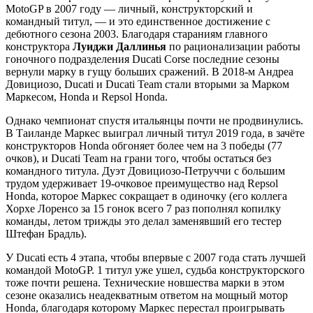
MotoGP в 2007 году — личный, конструкторский и
командный титул, — и это единственное достижение с
дебютного сезона 2003. Благодаря стараниям главного
конструктора
Луиджи Даллинья
по рационализации работы
гоночного подразделения Ducati Corse последние сезоны
вернули марку в гущу больших сражений. В 2018-м Андреа
Довициозо, Ducati и Ducati Team стали вторыми за Марком
Маркесом, Honda и Repsol Honda.
Однако чемпионат спустя итальянцы почти не продвинулись.
В Таиланде Маркес выиграл личный титул 2019 года, в зачёте
конструкторов Honda обгоняет более чем на 3 победы (77
очков), и Ducati Team на грани того, чтобы остаться без
командного титула. Дуэт Довициозо-Петруччи с большим
трудом удерживает 19-очковое преимущество над Repsol
Honda, которое Маркес сокращает в одиночку (его коллега
Хорхе Лоренсо за 15 гонок всего 7 раз пополнял копилку
команды, летом трижды это делал заменявший его тестер
Штефан Брадль).
У Ducati есть 4 этапа, чтобы впервые с 2007 года стать лучшей
командой MotoGP. 1 титул уже ушел, судьба конструкторского
тоже почти решена. Технические новшества марки в этом
сезоне оказались неадекватным ответом на мощный мотор
Honda, благодаря которому Маркес перестал проигрывать