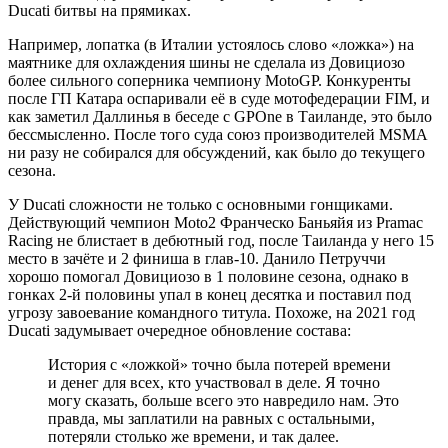
Ducati битвы на прямиках.
Например, лопатка (в Италии устоялось слово «ложка») на
маятнике для охлаждения шины не сделала из Довициозо
более сильного соперника чемпиону MotoGP. Конкуренты
после ГП Катара оспаривали её в суде мотофедерации FIM, и
как заметил Даллинья в беседе с GPOne в Таиланде, это было
бессмысленно. После того суда союз производителей MSMA
ни разу не собирался для обсуждений, как было до текущего
сезона.
У Ducati сложности не только с основными гонщиками.
Действующий чемпион Moto2 Франческо Баньяйя из Pramac
Racing не блистает в дебютный год, после Таиланда у него 15
место в зачёте и 2 финиша в глав-10. Данило Петруччи
хорошо помогал Довициозо в 1 половине сезона, однако в
гонках 2-й половины упал в конец десятка и поставил под
угрозу завоевание командного титула. Похоже, на 2021 год
Ducati задумывает очередное обновление состава:
История с «ложкой» точно была потерей времени
и денег для всех, кто участвовал в деле. Я точно
могу сказать, больше всего это навредило нам. Это
правда, мы заплатили на равных с остальными,
потеряли столько же времени, и так далее.