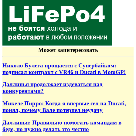
Может заинтересовать
Николо Булега прощается с Супербайком:
подписал контракт с VR46 и Ducati в MotoGP!
Даллинья продолжает издеваться над
конкурентами?
Микеле Пирро: Когда я впервые сел на Ducati,
понял, почему Вале потерпел неудачу
Даллинья: Правильно помогать командам в
беде, но нужно делать это честно