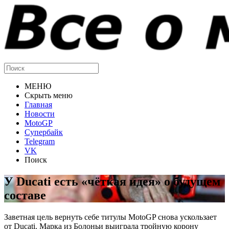
МЕНЮ
Скрыть меню
Главная
Новости
MotoGP
Супербайк
Telegram
VK
Поиск
У Ducati есть «чёткая идея» о будущем
составе
Заветная цель вернуть себе титулы MotoGP снова ускользает
от Ducati. Марка из Болоньи выиграла тройную корону