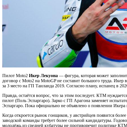
Пилот Moto2
Икер Лекуона
— фигура, которая может заполнит
договор с Moto2 на MotoGP не составит большого труда. Икер в
за 3 место на ГП Таиланда 2019. Согласно плану, испанец в 2
Правда, остаётся вопрос, что за этим последует. КТМ нуждает
пилот (Поль Эспаргаро). Зарко с ГП Арагона заменяет испыта
Эспаргаро. Пока официально не объявлено о появлении Икера 
Когда откроется рынок гонщиков, у австрийцев появится более
заводской команды требует более сильной кандидатуры. Годово
молодёжь из средней кубатуры не противоречит политике КТМ.