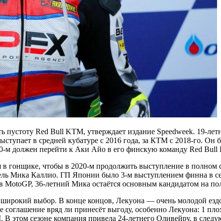
ь пустоту Red Bull KTM, утверждает издание Speedweek. 19-лет
ыступает в средней кубатуре с 2016 года, за КТМ с 2018-го. Он
020-м должен перейти к Аки Айо в его финскую команду Red Bull
ся в гонщике, чтобы в 2020-м продолжить выступление в полном 
тель Мика Каллио. ГП Японии было 3-м выступлением финна в с
в MotoGP, 36-летний Мика остаётся основным кандидатом на по
 широкий выбор. В конце концов, Лекуона — очень молодой ездо
е соглашение вряд ли принесёт выгоду, особенно Лекуона: 1 пл
 В этом сезоне компания привела 24-летнего Оливейру, в следу