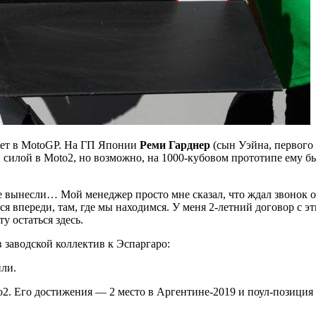
илет в MotoGP. На ГП Японии
Реми Гарднер
(сын Уэйна, первого
 силой в Moto2, но возможно, на 1000-кубовом прототипе ему бы
е вынесли… Мой менеджер просто мне сказал, что ждал звонок от
ся впереди, там, где мы находимся. У меня 2-летний договор с э
у остаться здесь.
в заводской коллектив к Эспаргаро:
или.
о2. Его достижения — 2 место в Аргентине-2019 и поул-позиция 