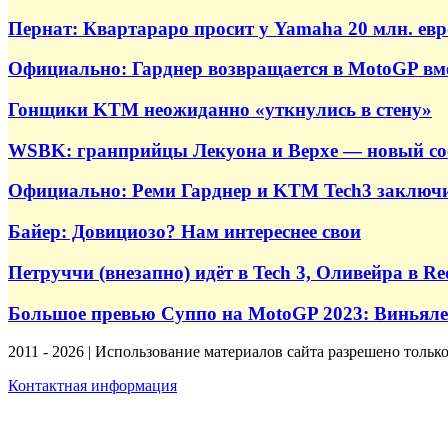
Пернат: Квартараро просит у Yamaha 20 млн. евр
Официально: Гарднер возвращается в MotoGP вм
Гонщики KTM неожиданно «уткнулись в стену»
WSBK: гранприйцы Лекуона и Верхе — новый с
Официально: Реми Гарднер и KTM Tech3 заключи
Байер: Довициозо? Нам интереснее свои
Петруччи (внезапно) идёт в Tech 3, Оливейра в 
Большое превью Суппо на MotoGP 2023: Виньялес 
2011 - 2026 | Использование материалов сайта разрешено тольк
Контактная информация