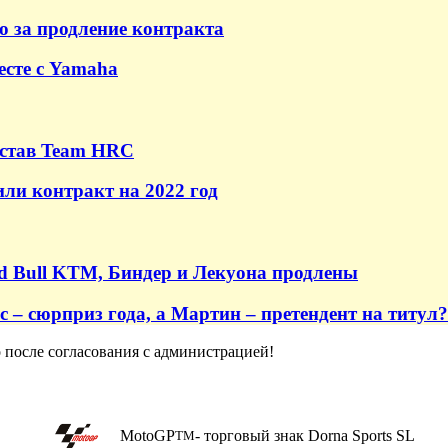
о за продление контракта
есте с Yamaha
остав Team HRC
ли контракт на 2022 год
Red Bull KTM, Биндер и Лекуона продлены
– сюрприз года, а Мартин – претендент на титул?
о после согласования с администрацией!
MotoGP
- торговый знак Dorna Sports SL
TM