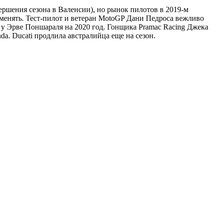
ершения сезона в Валенсии), но рынок пилотов в 2019-м
 менять. Тест-пилот и ветеран MotoGP Дани Педроса вежливо
 у Эрве Поншараля на 2020 год. Гонщика Pramac Racing Джека
da. Ducati продлила австралийца еще на сезон.