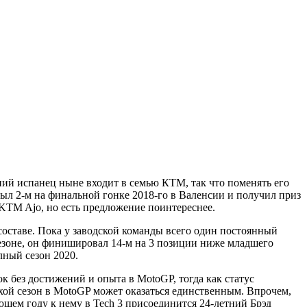
ний испанец ныне входит в семью КТМ, так что поменять его
 был 2-м на финальной гонке 2018-го в Валенсии и получил приз
 KTM Ajo, но есть предложение поинтереснее.
составе. Пока у заводской команды всего один постоянный
езоне, он финишировал 14-м на 3 позиции ниже младшего
лный сезон 2020.
к без достижений и опыта в MotoGP, тогда как статус
охой сезон в MotoGP может оказаться единственным. Впрочем,
ющем году к нему в Tech 3 присоединится 24-летний Брэд