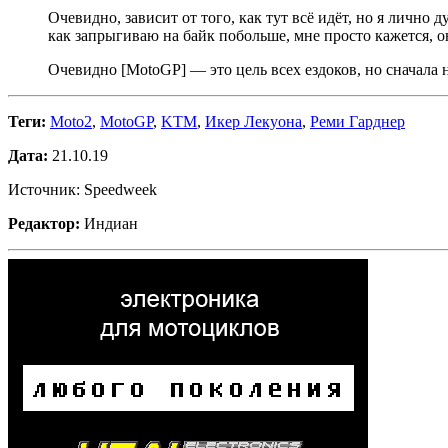
Очевидно, зависит от того, как тут всё идёт, но я лично
как запрыгиваю на байк побольше, мне просто кажется, он
Очевидно [MotoGP] — это цель всех ездоков, но сначала н
Теги:
Moto2
,
MotoGP
,
KTM
,
Икер Лекуона
,
Реми Гарднер
Дата:
21.10.19
Источник: Speedweek
Редактор:
Индиан