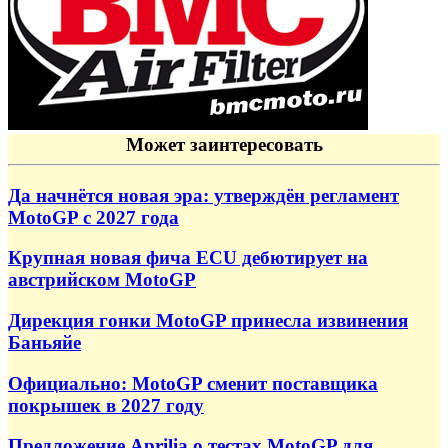
Может заинтересовать
Да начнётся новая эра: утверждён регламент
MotoGP с 2027 года
Крупная новая фича ECU дебютирует на
австрийском MotoGP
Дирекция гонки MotoGP принесла извинения
Баньяйе
Официально: MotoGP сменит поставщика
покрышек в 2027 году
Предложение Aprilia о тестах MotoGP для