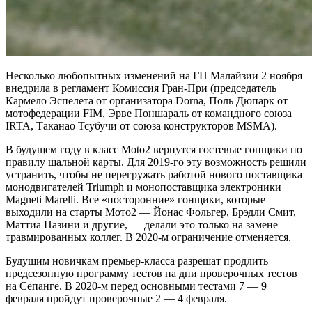
Несколько любопытных изменений на ГП Малайзии 2 ноября
внедрила в регламент Комиссия Гран-При (председатель
Кармело Эспелета от организатора Dorna, Поль Дюпарк от
мотофедерации FIM, Эрве Поншараль от командного союза
IRTA, Таканао Тсубучи от союза конструкторов MSMA).
В будущем году в класс Moto2 вернутся гостевые гонщики по
правилу шальной карты. Для 2019-го эту возможность решили
устранить, чтобы не перегружать работой нового поставщика
монодвигателей Triumph и монопоставщика электроники
Magneti Marelli. Все «посторонние» гонщики, которые
выходили на старты Мото2 — Йонас Фольгер, Брэдли Смит,
Маттиа Пазини и другие, — делали это только на замене
травмированных коллег. В 2020-м ограничение отменяется.
Будущим новичкам премьер-класса разрешат продлить
предсезонную программу тестов на дни проверочных тестов
на Сепанге. В 2020-м перед основными тестами 7 — 9
февраля пройдут проверочные 2 — 4 февраля.