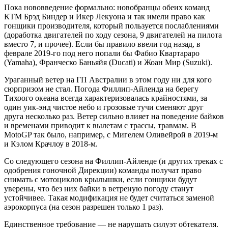
Пока нововведение формально: новобранцы обеих команд
КТМ Брэд Биндер и Икер Лекуона и так имели право как
гонщики производителя, который пользуется послаблениями
(доработка двигателей по ходу сезона, 9 двигателей на пилота
вместо 7, и прочее). Если бы правило ввели год назад, в
феврале 2019-го под него попали бы Фабио Квартараро
(Yamaha), Франческо Баньяйя (Ducati) и Жоан Мир (Suzuki).
Ураганный ветер на ГП Австралии в этом году ни для кого
сюрпризом не стал. Погода Филлип-Айленда на берегу
Тихоого океана всегда характеризовалась крайностями, за
один уик-энд чистое небо и грозовые тучи сменяют друг
друга несколько раз. Ветер сильно влияет на поведение байков
и временами приводит к вылетам с трассы, травмам. В
MotoGP так было, например, с Мигелем Оливейрой в 2019-м
и Кэлом Крачлоу в 2018-м.
Со следующего сезона на Филлип-Айленде (и других треках с
одобрения гоночной Дирекции) команды получат право
снимать с мотоциклов крылышки, если гонщики будут
уверены, что без них байки в ветреную погоду станут
устойчивее. Такая модификация не будет считаться заменой
аэрокорпуса (на сезон разрешен только 1 раз).
Единственное требование — не нарушать силуэт обтекателя.