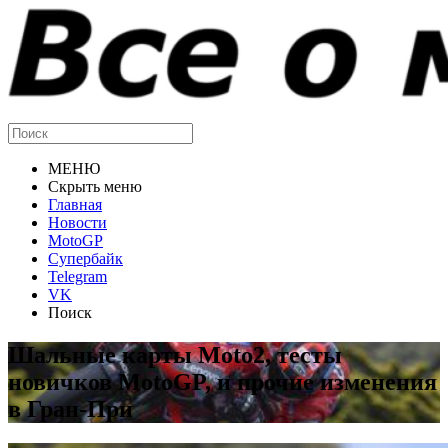
МЕНЮ
Скрыть меню
Главная
Новости
MotoGP
Супербайк
Telegram
VK
Поиск
Шальные карты Moto2, тесты
новичков MotoGP, и прочие изменения
в Гран-При