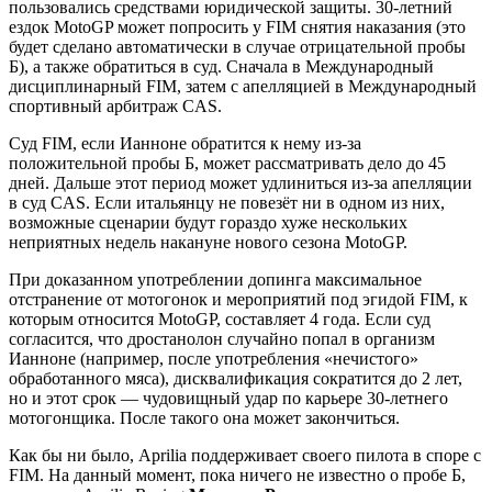
пользовались средствами юридической защиты. 30-летний
ездок MotoGP может попросить у FIM снятия наказания (это
будет сделано автоматически в случае отрицательной пробы
Б), а также обратиться в суд. Сначала в Международный
дисциплинарный FIM, затем с апелляцией в Международный
спортивный арбитраж CAS.
Суд FIM, если Ианноне обратится к нему из-за
положительной пробы Б, может рассматривать дело до 45
дней. Дальше этот период может удлиниться из-за апелляции
в суд CAS. Если итальянцу не повезёт ни в одном из них,
возможные сценарии будут гораздо хуже нескольких
неприятных недель накануне нового сезона MotoGP.
При доказанном употреблении допинга максимальное
отстранение от мотогонок и мероприятий под эгидой FIM, к
которым относится MotoGP, составляет 4 года. Если суд
согласится, что дростанолон случайно попал в организм
Ианноне (например, после употребления «нечистого»
обработанного мяса), дисквалификация сократится до 2 лет,
но и этот срок — чудовищный удар по карьере 30-летнего
мотогонщика. После такого она может закончиться.
Как бы ни было, Aprilia поддерживает своего пилота в споре с
FIM. На данный момент, пока ничего не известно о пробе Б,