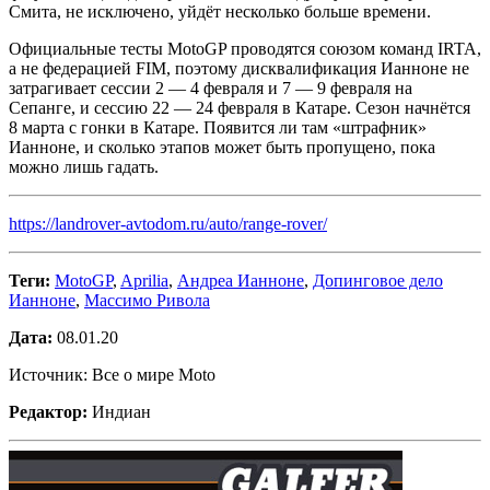
Смита, не исключено, уйдёт несколько больше времени.
Официальные тесты MotoGP проводятся союзом команд IRTA,
а не федерацией FIM, поэтому дисквалификация Ианноне не
затрагивает сессии 2 — 4 февраля и 7 — 9 февраля на
Сепанге, и сессию 22 — 24 февраля в Катаре. Сезон начнётся
8 марта с гонки в Катаре. Появится ли там «штрафник»
Ианноне, и сколько этапов может быть пропущено, пока
можно лишь гадать.
https://landrover-avtodom.ru/auto/range-rover/
Теги:
MotoGP
,
Aprilia
,
Андреа Ианноне
,
Допинговое дело
Ианноне
,
Массимо Ривола
Дата:
08.01.20
Источник: Все о мире Moto
Редактор:
Индиан