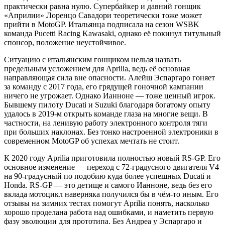
практически равна нулю. Супербайкер и давний гонщик
«Априлии» Лоренцо Савадори теоретически тоже может
прийти в MotoGP. Итальянца подписала на сезон WSBK
команда Pucetti Racing Kawasaki, однако её покинул титульный
спонсор, положение неустойчивое.
Ситуацию с итальянским гонщиком нельзя назвать
предельным усложением для Aprilia, ведь её основная
направляющая сила вне опасности. Алейш Эспаргаро гоняет
за команду с 2017 года, его грядущей гоночной кампании
ничего не угрожает. Однако Ианноне — тоже ценный игрок.
Бывшему пилоту Ducati и Suzuki благодаря богатому опыту
удалось в 2019-м открыть команде глаза на многие вещи. В
частности, на ленивую работу электронного контроля тяги
при больших наклонах. Без тонко настроенной электроники в
современном MotoGP об успехах мечтать не стоит.
К 2020 году Aprilia приготовила полностью новый RS-GP. Его
основное изменение — переход с 72-градусного двигателя V4
на 90-градусный по подобию куда более успешных Ducati и
Honda. RS-GP — это детище и самого Ианноне, ведь без его
вклада мотоцикл наверняка получился бы в чём-то иным. Его
отзывы на зимних тестах помогут Aprilia понять, насколько
хорошо проделана работа над ошибками, и наметить первую
фазу эволюции для прототипа. Без Андреа у Эспаргаро и