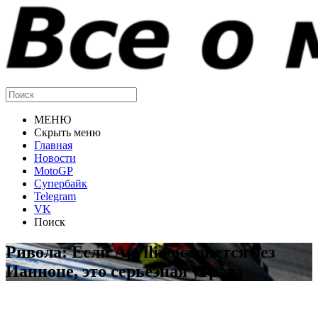
МЕНЮ
Скрыть меню
Главная
Новости
MotoGP
Супербайк
Telegram
VK
Поиск
Ривола: Если Aprilia останется без
Ианноне, это серьёзная утрата