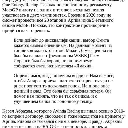
One Energy Racing. Так как по спортивному регламенту
MotoGP пилоту на одних и тех же выходных нельзя
участвовать в двух чемпионатах, Брэдли в 2020 году не
сможет провести все 20 этапов в Aprilia из-за 5-этапного
сезона MotoE. Похоже, это контрактное противоречие
придётся как-то решить:
Если дойдёт до дисквалификации, выбор Смита
кажется самым очевидным. На данный момент из
гонщиков мало кто готов. Может, 6 месяцев назад
был бы вариант с [чемпионом WSBK] Реем.
Лоренсо был бы хорош, но он по-моему
собирается стать испытателем «Ямахи».
Определимся, когда получим вердикт. Нам важнее,
чтобы Андреа приехал на трек тестироваться, а не
риск пропустить несколько гонок. Ианноне внёс
ценный вклад. Это была бы серьёзная потеря. Он
помог нам понять, что не так с байком, и с
улучшением байка по гоночному темпу.
Карел Абрахам, которого Avintia Racing выгнала осенью 2019-
го вопреки договору, свободен и тоже находится на примете у
Aprilia. Ривола связывался с ним в декабре. Правда, Абрахам
никогда не гонял на RS-GP, его ценность для проекта