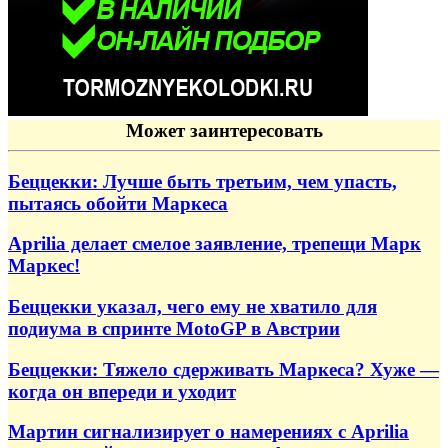
Может заинтересовать
Беццекки: Лучше быть третьим, чем упасть,
пытаясь обойти Маркеса
Aprilia делает смелое заявление, трепещи Марк
Маркес!
Беццекки указал, чего ему не хватило для
подиума в спринте MotoGP в Австрии
Беццекки: Тяжело сдерживать Маркеса? Хуже —
когда он впереди и уходит
Мартин сигнализирует о намерениях с Aprilia