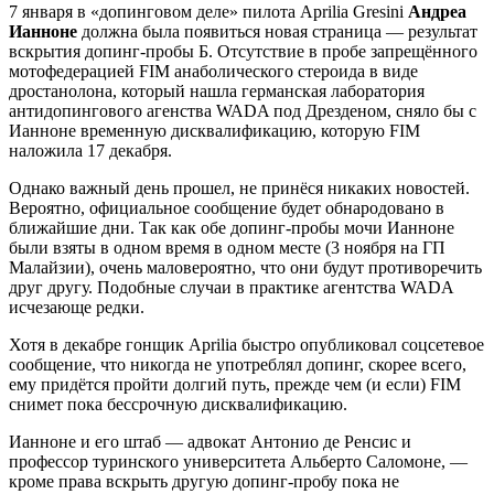
7 января в «допинговом деле» пилота Aprilia Gresini
Андреа
Ианноне
должна была появиться новая страница — результат
вскрытия допинг-пробы Б. Отсутствие в пробе запрещённого
мотофедерацией FIM анаболического стероида в виде
дростанолона, который нашла германская лаборатория
антидопингового агенства WADA под Дрезденом, сняло бы с
Ианноне временную дисквалификацию, которую FIM
наложила 17 декабря.
Однако важный день прошел, не принёся никаких новостей.
Вероятно, официальное сообщение будет обнародовано в
ближайшие дни. Так как обе допинг-пробы мочи Ианноне
были взяты в одном время в одном месте (3 ноября на ГП
Малайзии), очень маловероятно, что они будут противоречить
друг другу. Подобные случаи в практике агентства WADA
исчезающе редки.
Хотя в декабре гонщик Aprilia быстро опубликовал соцсетевое
сообщение, что никогда не употреблял допинг, скорее всего,
ему придётся пройти долгий путь, прежде чем (и если) FIM
снимет пока бессрочную дисквалификацию.
Ианноне и его штаб — адвокат Антонио де Ренсис и
профессор туринского университета Альберто Саломоне, —
кроме права вскрыть другую допинг-пробу пока не