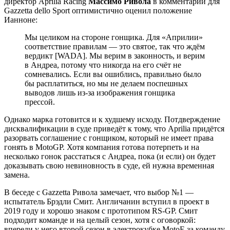
директор Aprilia Racing
Массимо Ривола
в комментарии для
Gazzetta dello Sport оптимистично оценил положение
Ианноне:
Мы целиком на стороне гонщика. Для «Априлии»
соответствие правилам — это святое, так что ждём
вердикт [WADA]. Мы верим в законность, и верим
в Андреа, потому что никогда на его счёт не
сомневались. Если вы ошиблись, правильно было
бы расплатиться, но мы не делаем поспешных
выводов лишь из-за изображения гонщика
прессой.
Однако марка готовится и к худшему исходу. Потдверждение
дисквалификации в суде приведёт к тому, что Aprilia придётся
разорвать соглашение с гонщиком, который не имеет права
гонять в MotoGP. Хотя компания готова потерпеть и на
несколько гонок расстаться с Андреа, пока (и если) он будет
доказывать свою невиновность в суде, ей нужна временная
замена.
В беседе с Gazzetta Ривола замечает, что выбор №1 —
испытатель Брэдли Смит. Англичанин вступил в проект в
2019 году и хорошо знаком с прототипом RS-GP. Смит
подходит команде и на целый сезон, хотя с оговоркой:
впереди у него второй сезон в электрокубке MotoE за команду