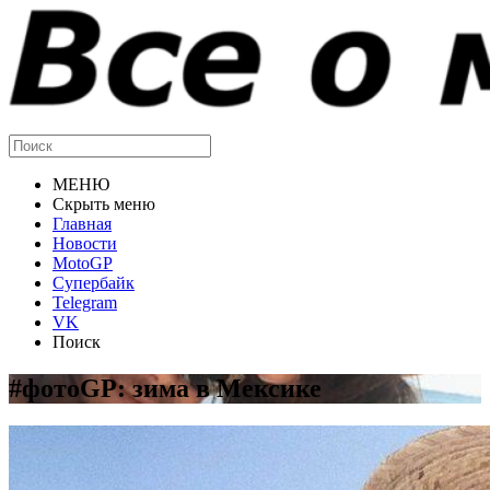
МЕНЮ
Скрыть меню
Главная
Новости
MotoGP
Супербайк
Telegram
VK
Поиск
#фотоGP: зима в Мексике