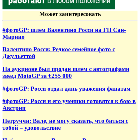
Может заинтересовать
#фотоGP: шлем Валентино Росси на ГП Сан-
Марино
Валентино Росси: Редкое семейное фото с
Джульеттой
На аукционе был продан шлем с автографами
звезд MotoGP за €255 000
#фотоGP: Росси отдал дань уважения фанатам
#фотоGP: Росси и его ученики готовятся к бою в
Австрии
Петруччи: Вале, не могу сказать, что биться с
тобой – удовольствие