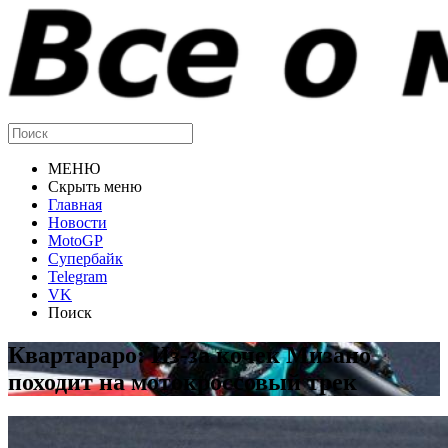
МЕНЮ
Скрыть меню
Главная
Новости
MotoGP
Супербайк
Telegram
VK
Поиск
Квартараро: Из-за кочек Мизано
походит на мотокроссовый трек