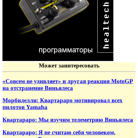
Может заинтересовать
«Совсем не удивляет» и другая реакция MotoGP
на отстранение Виньялеса
Морбиделли: Квартараро мотивировал всех
пилотов Yamaha
Квартараро: Мы изучим телеметрию Виньялеса
Квартараро: Я не считаю себя человеком,