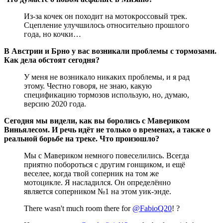
Из-за кочек он походит на мотокроссовый трек.
Сцепление улучшилось относительно прошлого
года, но кочки…
В Австрии и Брно у вас возникали проблемы с тормозами.
Как дела обстоят сегодня?
У меня не возникало никаких проблемы, и я рад
этому. Честно говоря, не знаю, какую
спецификацию тормозов использую, но, думаю,
версию 2020 года.
Сегодня мы видели, как вы боролись с Мавериком
Виньялесом. И речь идёт не только о временах, а также о
реальной борьбе на треке. Что произошло?
Мы с Мавериком немного повеселились. Всегда
приятно побороться с другим гонщиком, и ещё
веселее, когда твой соперник на том же
мотоцикле. Я насладился. Он определённо
является соперником №1 на этом уик-энде.
There wasn't much room there for
@FabioQ20
! ?