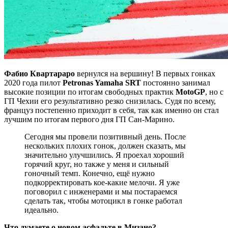
Фабио Квартараро
вернулся на вершину! В первых гонках
2020 года пилот
Petronas Yamaha SRT
постоянно занимал
высокие позиции по итогам свободных практик
MotoGP
, но с
ГП Чехии его результативно резко снизилась. Судя по всему,
француз постепенно приходит в себя, так как именно он стал
лучшим по итогам первого дня ГП Сан-Марино.
Сегодня мы провели позитивный день. После
нескольких плохих гонок, должен сказать, мы
значительно улучшились. Я проехал хороший
горячий круг, но также у меня и сильный
гоночный темп. Конечно, ещё нужно
подкорректировать кое-какие мелочи. Я уже
поговорил с инженерами и мы постараемся
сделать так, чтобы мотоцикл в гонке работал
идеально.
Что думаете о новом асфальте в Мизано?