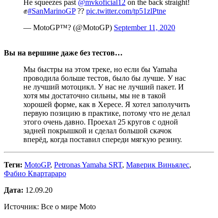
He squeezes past
@mvkoficial12
on the back straight!
✊
#SanMarinoGP
??
pic.twitter.com/tp51zlPtne
— MotoGP™? (@MotoGP)
September 11, 2020
Вы на вершине даже без тестов…
Мы быстры на этом треке, но если бы Yamaha
проводила больше тестов, было бы лучше. У нас
не лучший мотоцикл. У нас не лучший пакет. И
хотя мы достаточно сильны, мы не в такой
хорошей форме, как в Хересе. Я хотел заполучить
первую позицию в практике, потому что не делал
этого очень давно. Проехал 25 кругов с одной
задней покрышкой и сделал большой скачок
вперёд, когда поставил спереди мягкую резину.
Теги:
MotoGP
,
Petronas Yamaha SRT
,
Маверик Виньялес
,
Фабио Квартараро
Дата:
12.09.20
Источник: Все о мире Moto