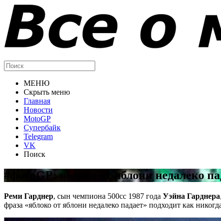
МЕНЮ
Скрыть меню
Главная
Новости
MotoGP
Супербайк
Telegram
VK
Поиск
#фотоGP: яблоко от яблони недалеко па
Реми Гарднер
, сын чемпиона 500cc 1987 года
Уэйна Гарднера
фраза «яблоко от яблони недалеко падает» подходит как никогда