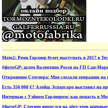
Moto2: Реми Гарднер будет выступать в 2017 в Tec
#фотоGP: шлем Валентино Росси на ГП Сан-Мар
Откровение Стоунера: Мне сделали операцию на
Есть 350 000 €? Алейш Эспаргаро выставил на пр
Интервью с Уэйном Гарднером: как попасть в Mo
#фотоGP: Стоунер вернулся на дёрт-трек впервые 