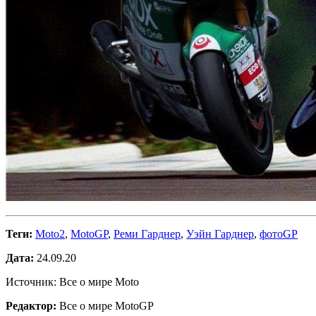
Теги:
Moto2
,
MotoGP
,
Реми Гарднер
,
Уэйн Гарднер
,
фотоGP
Дата:
24.09.20
Источник: Все о мире Moto
Редактор:
Все о мире MotoGP