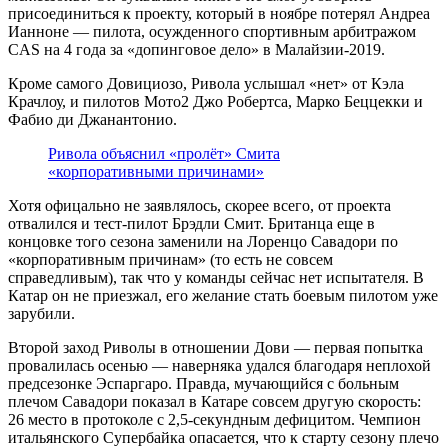
присоединиться к проекту, который в ноябре потерял Андреа
Ианноне — пилота, осужденного спортивным арбитражом
CAS на 4 года за «допинговое дело» в Малайзии-2019.
Кроме самого Довициозо, Ривола услышал «нет» от Кэла
Крачлоу, и пилотов Мото2 Джо Робертса, Марко Беццекки и
Фабио ди Джанантонио.
Ривола объяснил «пролёт» Смита
«корпоративными причинами»
Хотя офицально не заявлялось, скорее всего, от проекта
отвалился и тест-пилот Брэдли Смит. Британца еще в
концовке того сезона заменили на Лоренцо Савадори по
«корпоративным причинам» (то есть не совсем
справедливым), так что у команды сейчас нет испытателя. В
Катар он не приезжал, его желание стать боевым пилотом уже
зарубили.
Второй заход Риволы в отношении Дови — первая попытка
провалилась осенью — наверняка удался благодаря неплохой
предсезонке Эспаргаро. Правда, мучающийся с больным
плечом Савадори показал в Катаре совсем другую скорость:
26 место в протоколе с 2,5-секундным дефицитом. Чемпион
итальянского Супербайка опасается, что к старту сезону плечо