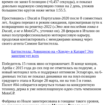
времен он занял 6 позицию (+0,457 секунды), и показал
довольно надежную симуляцию гонки на 2 день, уложив
большинство кругов ниже метки 1:55.5.
Простившись с Ducati в Португалии-2020 после 8 совместных
лет, Андреа перешел в режим ожидания, присматривая пути к
возвращению на решетку-2022 (
«Это моя последняя гонка в
Ducati, а не в MotoGP»,
уточнял он). 28 февраля в Италии он
начал полупрофессиональную мотокроссовую карьеру,
продолжая контактировать с менеджерами команд через
своего агента Симоне Баттистелла.
Баттистелла: Довициозо на «Хонде» в Катаре? Это
заинтригует всех
Победитель 15 гонок явно осторожничает. В конце концов,
Aprilia с 2015 года до сих пор не отметилась на подиуме, а
новый мотоцикл хоть и поддержал оптимизм Эспаргаро, на 6-
дневных тестах не показал динамики ни на поул-позицию
грядущего этапа в Катаре 28 марта, ни на топ-5 в гонке.
Пилот #04 собирается вернуться только на конкурентную
технику, держа в уме невоплощенную идею стать чемпионом
MotoGP.
Фабрика из Ноале заинтересована в гонщике такого уровня,