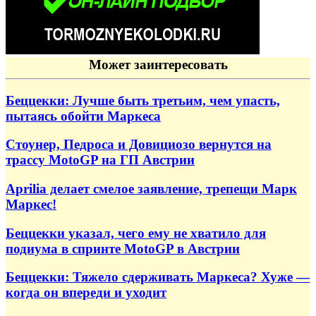
Может заинтересовать
Беццекки: Лучше быть третьим, чем упасть,
пытаясь обойти Маркеса
Стоунер, Педроса и Довициозо вернутся на
трассу MotoGP на ГП Австрии
Aprilia делает смелое заявление, трепещи Марк
Маркес!
Беццекки указал, чего ему не хватило для
подиума в спринте MotoGP в Австрии
Беццекки: Тяжело сдерживать Маркеса? Хуже —
когда он впереди и уходит