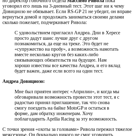
но директор гоночного отдела
Массимо Ривола
пока
уговорил его лишь на 3-дневный тест. Этот шаг ни к чему
Довициозо не обязывает. Если RS-GP 21 не убедит, он вправе
вернуться домой и продолжать заниматься своими делами
сколько пожелает, подчеркивает Ривола:
С удовольствием пригласил Андреа. Дни в Хересе
просто дадут шанс лучше друг с другом
познакомиться, да еще на треке. Это будет не
«супружество на пробу», а возможность намотать
вместе несколько кругов без каких-либо
связывающих обязательств на будущее. Нам
хорошо известны все качества Андреа, и его вклад
будет важен, даже если всего на один тест.
Андреа Довициозо:
Мне был приятен интерес «Априлии», и когда мы
обговаривали возможность провести этот тест, я с
радостью принял приглашение, так что снова
смогу поездить на байке MotoGP и остаться в
форме, дам обратку инженерам. Хочу
поблагодарить Aprilia Racing за эту возможность.
С точки зрения «охоты за головами» Ривола пережил тяжелое
межсезонье. Он буквально никого не смог уговорить