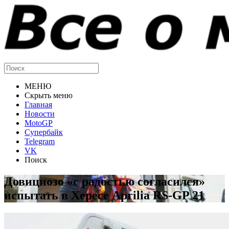
МЕНЮ
Скрыть меню
Главная
Новости
MotoGP
Супербайк
Telegram
VK
Поиск
Довициозо «с радостью согласился»
испытать в Хересе Aprilia RS-GP 21