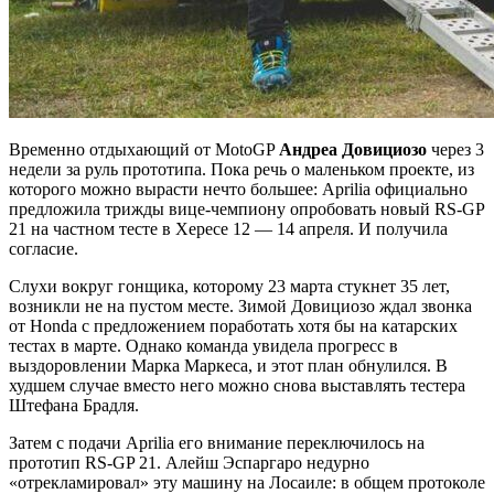
Временно отдыхающий от MotoGP
Андреа Довициозо
через 3
недели за руль прототипа. Пока речь о маленьком проекте, из
которого можно вырасти нечто большее: Aprilia официально
предложила трижды вице-чемпиону опробовать новый RS-GP
21 на частном тесте в Хересе 12 — 14 апреля. И получила
согласие.
Слухи вокруг гонщика, которому 23 марта стукнет 35 лет,
возникли не на пустом месте. Зимой Довициозо ждал звонка
от Honda с предложением поработать хотя бы на катарских
тестах в марте. Однако команда увидела прогресс в
выздоровлении Марка Маркеса, и этот план обнулился. В
худшем случае вместо него можно снова выставлять тестера
Штефана Брадля.
Затем с подачи Aprilia его внимание переключилось на
прототип RS-GP 21. Алейш Эспаргаро недурно
«отрекламировал» эту машину на Лосаиле: в общем протоколе