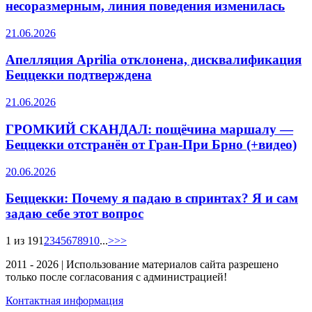
несоразмерным, линия поведения изменилась
21.06.2026
Апелляция Aprilia отклонена, дисквалификация
Беццекки подтверждена
21.06.2026
ГРОМКИЙ СКАНДАЛ: пощёчина маршалу —
Беццекки отстранён от Гран-При Брно (+видео)
20.06.2026
Беццекки: Почему я падаю в спринтах? Я и сам
задаю себе этот вопрос
1 из 19
1
2
3
4
5
6
7
8
9
10
...
>>>
2011 - 2026 | Использование материалов сайта разрешено
только после согласования с администрацией!
Контактная информация