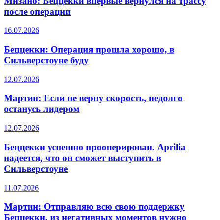
Мизано: Беццекки впервые вернулся на трассу
после операции
16.07.2026
Беццекки: Операция прошла хорошо, в
Сильверстоуне буду
12.07.2026
Мартин: Если не верну скорость, недолго
останусь лидером
12.07.2026
Беццекки успешно прооперирован. Aprilia
надеется, что он сможет выступить в
Сильверстоуне
11.07.2026
Мартин: Отправляю всю свою поддержку
Беццекки, из негативных моментов нужно