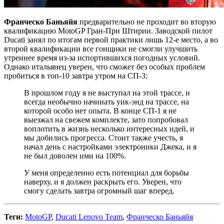
Франческо Баньяйя
предварительно не проходит во вторую
квалификацию MotoGP Гран-При Штирии. Заводской пилот
Ducati занял по итогам первой практики лишь 12-е место, а во
второй квалификации все гонщики не смогли улучшить
утреннее время из-за испортившихся погодных условий.
Однако итальянец уверен, что сможет без особых проблем
пробиться в топ-10 завтра утром на СП-3:
В прошлом году я не выступал на этой трассе, и
всегда необычно начинать уик-энд на трассе, на
которой особо нет опыта. В конце СП-1 я не
выезжал на свежем комплекте, зато попробовал
воплотить в жизнь несколько интересных идей, и
мы добились прогресса. Стоит также учесть, я
начал день с настройками электроники Джека, и я
не был доволен ими на 100%.
У меня определенно есть потенциал для борьбы
наверху, и я должен раскрыть его. Уверен, что
смогу сделать завтра огромный шаг вперед.
Теги:
MotoGP
,
Ducati Lenovo Team
,
Франческо Баньяйя