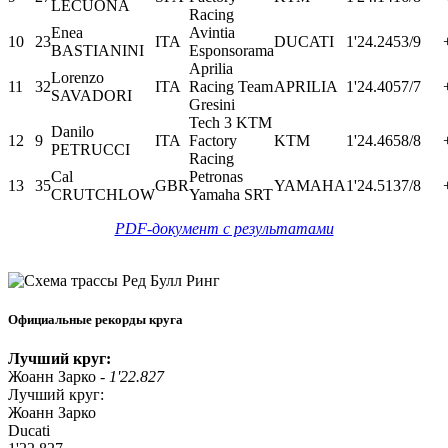
LECUONA
Racing
Enea
Avintia
10
23
ITA
DUCATI
1'24.245
3/9
BASTIANINI
Esponsorama
Aprilia
Lorenzo
11
32
ITA
Racing Team
APRILIA
1'24.405
7/7
SAVADORI
Gresini
Tech 3 KTM
Danilo
12
9
ITA
Factory
KTM
1'24.465
8/8
PETRUCCI
Racing
Cal
Petronas
13
35
GBR
YAMAHA
1'24.513
7/8
CRUTCHLOW
Yamaha SRT
PDF-документ с результатами
Официальные рекорды круга
Лучший круг:
Жоанн Зарко -
1'22.827
Лучший круг:
Жоанн Зарко
Ducati