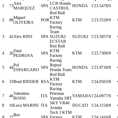
Alex
LCR Honda
1
73
SPA
HONDA
1'23.547
8/9
MARQUEZ
CASTROL
Red Bull
Miguel
KTM
2
88
POR
KTM
1'23.552
8/9
OLIVEIRA
Factory
Racing
Team
3
42
Alex RINS
SPA
SUZUKI
SUZUKI
1'23.585
7/8
ECSTAR
Red Bull
Dani
KTM
4
26
SPA
KTM
1'23.730
9/9
PEDROSA
Factory
Racing
Pol
Repsol
5
44
SPA
HONDA
1'23.971
8/8
ESPARGARO
Honda Team
Red Bull
KTM
6
33
Brad BINDER
RSA
KTM
1'24.050
3/8
Factory
Racing
Valentino
Petronas
7
46
ITA
YAMAHA
1'24.097
7/9
ROSSI
Yamaha SRT
SKY VR46
8
10
Luca MARINI
ITA
DUCATI
1'24.115
8/8
Avintia
Tech 3 KTM
Iker
9
27
SPA
Factory
KTM
1'24.141
6/8