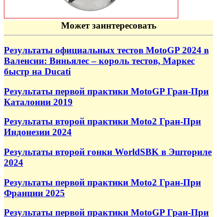
Может заинтересовать
Результаты официальных тестов MotoGP 2024 в
Валенсии: Виньялес – король тестов, Маркес
быстр на Ducati
Результаты первой практики MotoGP Гран-При
Каталонии 2019
Результаты второй практики Moto2 Гран-При
Индонезии 2024
Результаты второй гонки WorldSBK в Эшториле
2024
Результаты первой практики Moto2 Гран-При
Франции 2025
Результаты первой практики MotoGP Гран-При