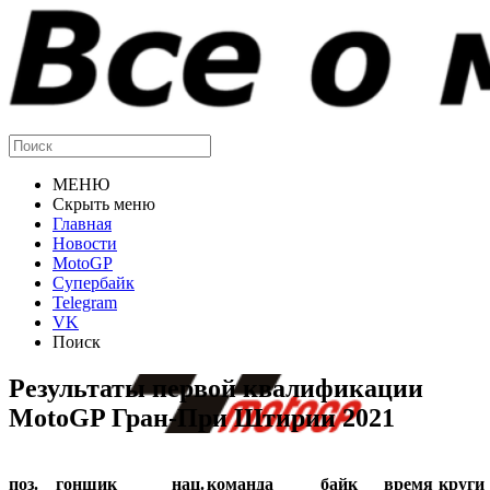
МЕНЮ
Скрыть меню
Главная
Новости
MotoGP
Супербайк
Telegram
VK
Поиск
Результаты первой квалификации
MotoGP Гран-При Штирии 2021
поз.
гонщик
нац.
команда
байк
время
круги