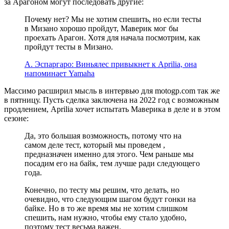
за Арагоном могут последовать другие:
Почему нет? Мы не хотим спешить, но если тесты
в Мизано хорошо пройдут, Маверик мог бы
проехать Арагон. Хотя для начала посмотрим, как
пройдут тесты в Мизано.
А. Эспаргаро: Виньялес привыкнет к Aprilia, она
напоминает Yamaha
Массимо расширил мысль в интервью для motogp.com так же
в пятницу. Пусть сделка заключена на 2022 год с возможным
продлением, Aprilia хочет испытать Маверика в деле и в этом
сезоне:
Да, это большая возможность, потому что на
самом деле тест, который мы проведем ,
предназначен именно для этого. Чем раньше мы
посадим его на байк, тем лучше ради следующего
года.
Конечно, по тесту мы решим, что делать, но
очевидно, что следующим шагом будут гонки на
байке. Но в то же время мы не хотим слишком
спешить, нам нужно, чтобы ему стало удобно,
поэтому тест весьма важен.