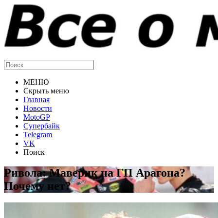
МЕНЮ
Скрыть меню
Главная
Новости
MotoGP
Супербайк
Telegram
VK
Поиск
Ривола: Маверик на ГП Арагона?
Почему нет?