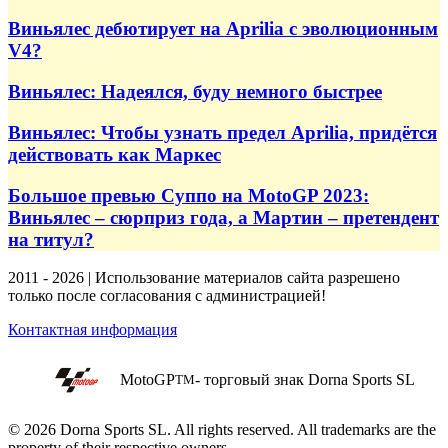
Виньялес дебютирует на Aprilia с эволюционным
V4?
Виньялес: Надеялся, буду немного быстрее
Виньялес: Чтобы узнать предел Aprilia, придётся
действовать как Маркес
Большое превью Суппо на MotoGP 2023:
Виньялес – сюрприз года, а Мартин – претендент
на титул?
2011 - 2026 | Использование материалов сайта разрешено
только после согласования с администрацией!
Контактная информация
MotoGP
- торговый знак Dorna Sports SL
TM
© 2026 Dorna Sports SL. All rights reserved. All trademarks are the
property of their respective owners.