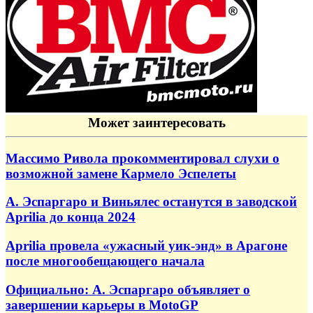
Может заинтересовать
Массимо Ривола прокомментировал слухи о
возможной замене Кармело Эспелеты
А. Эспаргаро и Виньялес останутся в заводской
Aprilia до конца 2024
Aprilia провела «ужасный уик-энд» в Арагоне
после многообещающего начала
Официально: А. Эспаргаро объявляет о
завершении карьеры в MotoGP