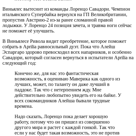
Виньялес вытеснит из команды Лоренцо Савадори. Чемпион
итальянского Супербайка вернулся на ГП Великобритании,
пропустив Австрию-2 из-за ранее сломанной правой
лодыжки. У Лоренцо 24 позиция зачета, и травма ноги сейчас
не поможет её улучшить.
В Виньялесе Ривола видит преобретение, которое поможет
собрать в Aprilia равносильный дуэт. Пока что Алейш
Эспаргаро здорово превосходил всех напарников, и особенно
Савадори, который согласен вернуться в испытатели Aprilia на
следующий год:
Конечно же, для нас это фантастическая
возможность, я оцениваю Маверика как одного из
лучших, может, по таланту он даже лучший в
паддоке. Так что с нетерпением жду. Мне
действительно любопытно увидеть его на байке. У
всех сокомандников Алейша бывали трудные
времена.
Надо сказать, Лоренцо пока делает хорошую
работу, потому что он пришел из совершенно
другого мира и растет с каждой гонкой. Так что
если у нас будет такая возможность, это не против