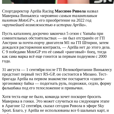
Спортдиректор Aprilia Racing
Массимо Ривола
назвал
Маверика Виньялеса «
вероятно самым талантливым
пилотом MotoGP
«, а его приобретение на 2022 год
«
крупнейшей возможностью в истории Aprilia»
.
Пусть каталонец досрочно закончил 5 сезон с Yamaha при
сомнительных обстоятельствах — он был отстранён от ГП
Австрии за почти-порчу двигателя М1 на ГП Штирии, затем
дождался расторжения контракта, — Aprilia нет до этого дела.
С 9 победами MotoGP это её самый «ранговый» боец, тогда
как сама марка всё еще гонится за первым подиумом с 2000
года.
31 августа — 1 сентября после ГП Великобритании Виньялесу
предстоит первый тест RS-GP, он состоится в Мизано. Тест-
бригада Aprilia на первом знакомстве постарается «сшить»
эргономику байка — подогнать руль, подножки, седло, форму
фальшбака под его телосложение и привычки.
Хотя теста еще не было, команда хочет поскорее бросить
Маверика в гонки. Это может случиться на следующем этапе
в Арагоне 12 сентября, сказал сегодня Ривола в эфире Sky
Sport. Благо, у Aprilia не использованы все 6 шальных карт, и