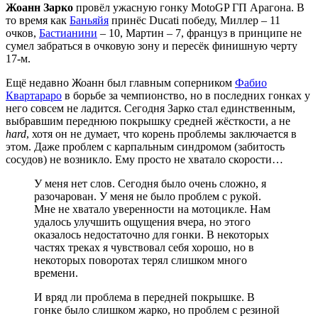
Жоанн Зарко
провёл ужасную гонку MotoGP ГП Арагона. В
то время как
Баньяйя
принёс Ducati победу, Миллер – 11
очков,
Бастианини
– 10, Мартин – 7, француз в принципе не
сумел забраться в очковую зону и пересёк финишную черту
17-м.
Ещё недавно Жоанн был главным соперником
Фабио
Квартараро
в борьбе за чемпионство, но в последних гонках у
него совсем не ладится. Сегодня Зарко стал единственным,
выбравшим переднюю покрышку средней жёсткости, а не
hard
, хотя он не думает, что корень проблемы заключается в
этом. Даже проблем с карпальным синдромом (забитость
сосудов) не возникло. Ему просто не хватало скорости…
У меня нет слов. Сегодня было очень сложно, я
разочарован. У меня не было проблем с рукой.
Мне не хватало уверенности на мотоцикле. Нам
удалось улучшить ощущения вчера, но этого
оказалось недостаточно для гонки. В некоторых
частях треках я чувствовал себя хорошо, но в
некоторых поворотах терял слишком много
времени.
И вряд ли проблема в передней покрышке. В
гонке было слишком жарко, но проблем с резиной