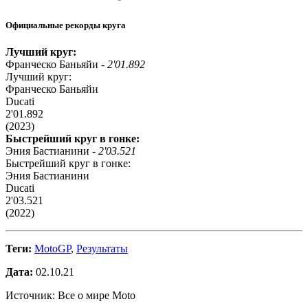
Официальные рекорды круга
Лучший круг:
Франческо Баньяйи -
2'01.892
Лучший круг:
Франческо Баньяйи
Ducati
2'01.892
(2023)
Быстрейший круг в гонке:
Эния Бастианини -
2'03.521
Быстрейший круг в гонке:
Эния Бастианини
Ducati
2'03.521
(2022)
Теги:
MotoGP
,
Результаты
Дата:
02.10.21
Источник: Все о мире Moto