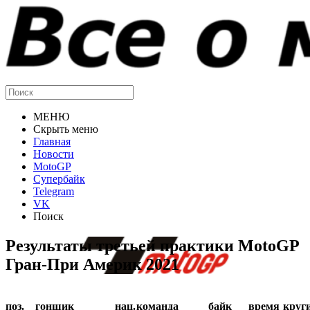
МЕНЮ
Скрыть меню
Главная
Новости
MotoGP
Супербайк
Telegram
VK
Поиск
Результаты третьей практики MotoGP
Гран-При Америк 2021
поз.
гонщик
нац.
команда
байк
время
круг