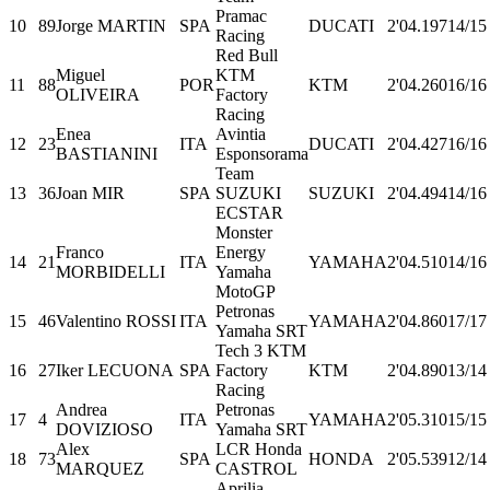
Pramac
10
89
Jorge MARTIN
SPA
DUCATI
2'04.197
14/15
Racing
Red Bull
Miguel
KTM
11
88
POR
KTM
2'04.260
16/16
OLIVEIRA
Factory
Racing
Enea
Avintia
12
23
ITA
DUCATI
2'04.427
16/16
BASTIANINI
Esponsorama
Team
13
36
Joan MIR
SPA
SUZUKI
SUZUKI
2'04.494
14/16
ECSTAR
Monster
Franco
Energy
14
21
ITA
YAMAHA
2'04.510
14/16
MORBIDELLI
Yamaha
MotoGP
Petronas
15
46
Valentino ROSSI
ITA
YAMAHA
2'04.860
17/17
Yamaha SRT
Tech 3 KTM
16
27
Iker LECUONA
SPA
Factory
KTM
2'04.890
13/14
Racing
Andrea
Petronas
17
4
ITA
YAMAHA
2'05.310
15/15
DOVIZIOSO
Yamaha SRT
Alex
LCR Honda
18
73
SPA
HONDA
2'05.539
12/14
MARQUEZ
CASTROL
Aprilia