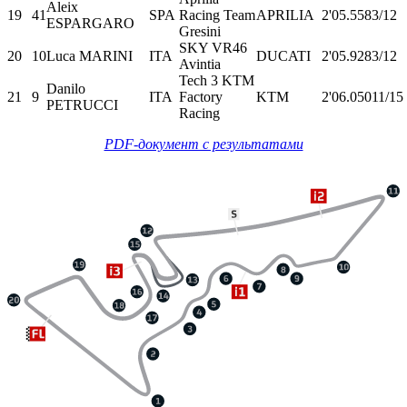
Aleix
19
41
SPA
Racing Team
APRILIA
2'05.558
3/12
ESPARGARO
Gresini
SKY VR46
20
10
Luca MARINI
ITA
DUCATI
2'05.928
3/12
Avintia
Tech 3 KTM
Danilo
21
9
ITA
Factory
KTM
2'06.050
11/15
PETRUCCI
Racing
PDF-документ с результатами