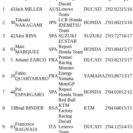
Ducati
1
43
Jack MILLER
AUS
Lenovo
DUCATI
2'02.923
15/16
Team
Takaaki
LCR Honda
2
30
JPN
HONDA
2'03.602
15/16
NAKAGAMI
IDEMITSU
Team
3
42
Alex RINS
SPA
SUZUKI
SUZUKI
2'03.727
16/17
ECSTAR
Marc
Repsol
4
93
SPA
HONDA
2'03.804
15/17
MARQUEZ
Honda Team
Pramac
5
5
Johann ZARCO
FRA
DUCATI
2'03.823
15/17
Racing
Monster
Fabio
Energy
6
20
FRA
YAMAHA
2'03.867
13/17
QUARTARARO
Yamaha
MotoGP
Pol
Repsol
7
44
SPA
HONDA
2'04.020
12/12
ESPARGARO
Honda Team
Red Bull
KTM
8
33
Brad BINDER
RSA
KTM
2'04.040
15/15
Factory
Racing
Ducati
Francesco
9
63
ITA
Lenovo
DUCATI
2'04.125
14/15
BAGNAIA
Team