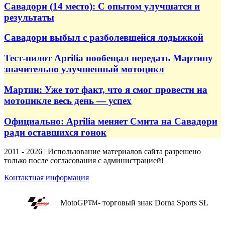
Савадори (14 место): С опытом улучшатся и
результаты
Савадори выбыл с разболевшейся лодыжкой
Тест-пилот Aprilia пообещал передать Мартину
значительно улучшенный мотоцикл
Мартин: Уже тот факт, что я смог провести на
мотоцикле весь день — успех
Официально: Aprilia меняет Смита на Савадори
ради оставшихся гонок
2011 - 2026 | Использование материалов сайта разрешено
только после согласования с администрацией!
Контактная информация
MotoGP
- торговый знак Dorna Sports SL
TM