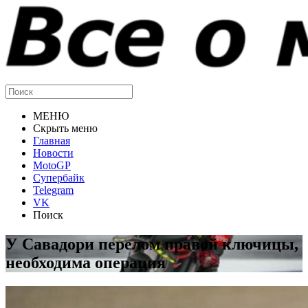
МЕНЮ
Скрыть меню
Главная
Новости
MotoGP
Супербайк
Telegram
VK
Поиск
У Савадори перелом правой ключицы,
необходима операция