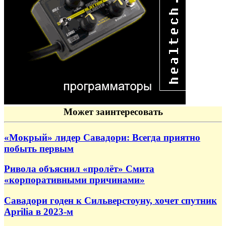
Может заинтересовать
«Мокрый» лидер Савадори: Всегда приятно
побыть первым
Ривола объяснил «пролёт» Смита
«корпоративными причинами»
Савадори годен к Сильверстоуну, хочет спутник
Aprilia в 2023-м