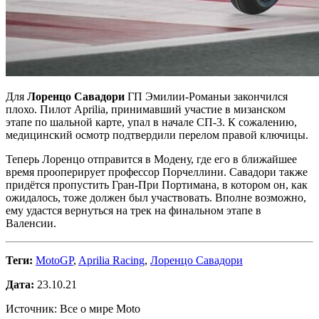
Для
Лоренцо Савадори
ГП Эмилии-Романьи закончился
плохо. Пилот Aprilia, принимавший участие в мизанском
этапе по шальной карте, упал в начале СП-3. К сожалению,
медицинский осмотр подтвердили перелом правой ключицы.
Теперь Лоренцо отправится в Модену, где его в ближайшее
время прооперирует профессор Порчеллини. Савадори также
придётся пропустить Гран-При Портимана, в котором он, как
ожидалось, тоже должен был участвовать. Вполне возможно,
ему удастся вернуться на трек на финальном этапе в
Валенсии.
Теги:
MotoGP
,
Aprilia Racing
,
Лоренцо Савадори
Дата:
23.10.21
Источник: Все о мире Moto