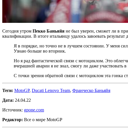
Сегодня утром
Пекко Баньяйя
не был уверен, сможет ли в пр
квалификации. В итоге итальянцу удалось завоевать результат 
Я в порядке, но точно не в лучшем состоянии. У меня си
Узнаю больше во вторник.
Но я рад фантастической связи с мотоциклом. Это облегч
вчерашней аварии я не знал, смогу ли даже участвовать в 
С точки зрения обратной связи с мотоциклом эта гонка ст
Теги:
MotoGP
,
Ducati Lenovo Team
,
Франческо Баньяйя
Дата:
24.04.22
Источник:
gpone.com
Редактор:
Все о мире MotoGP