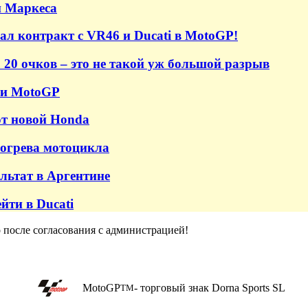
и Маркеса
ал контракт с VR46 и Ducati в MotoGP!
 20 очков – это не такой уж большой разрыв
ми MotoGP
от новой Honda
рогрева мотоцикла
льтат в Аргентине
йти в Ducati
о после согласования с администрацией!
MotoGP
- торговый знак Dorna Sports SL
TM