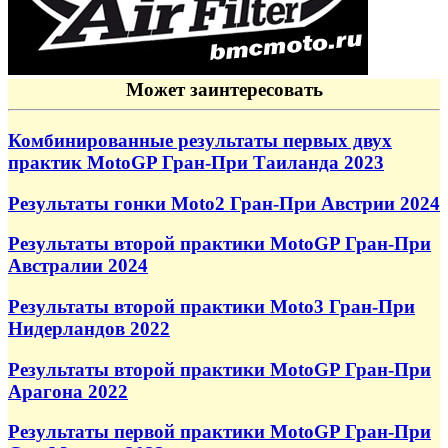
Может заинтересовать
Комбинированные результаты первых двух
практик MotoGP Гран-При Таиланда 2023
Результаты гонки Moto2 Гран-При Австрии 2024
Результаты второй практики MotoGP Гран-При
Австралии 2024
Результаты второй практики Moto3 Гран-При
Нидерландов 2022
Результаты второй практики MotoGP Гран-При
Арагона 2022
Результаты первой практики MotoGP Гран-При