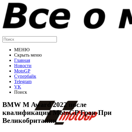
МЕНЮ
Скрыть меню
Главная
Новости
MotoGP
Супербайк
Telegram
VK
Поиск
BMW M Award 2022 после
квалификации MotoGP Гран-При
Великобритании