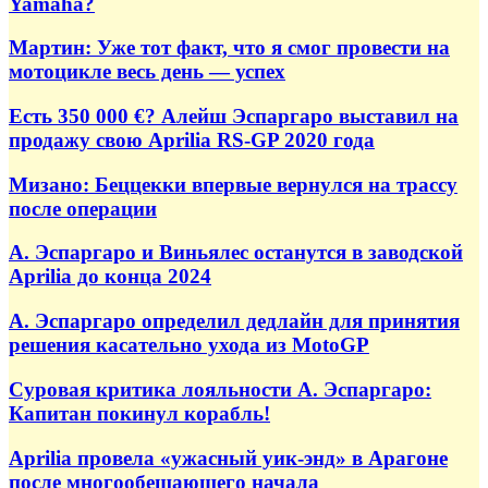
Yamaha?
Мартин: Уже тот факт, что я смог провести на
мотоцикле весь день — успех
Есть 350 000 €? Алейш Эспаргаро выставил на
продажу свою Aprilia RS-GP 2020 года
Мизано: Беццекки впервые вернулся на трассу
после операции
А. Эспаргаро и Виньялес останутся в заводской
Aprilia до конца 2024
А. Эспаргаро определил дедлайн для принятия
решения касательно ухода из MotoGP
Суровая критика лояльности А. Эспаргаро:
Капитан покинул корабль!
Aprilia провела «ужасный уик-энд» в Арагоне
после многообещающего начала