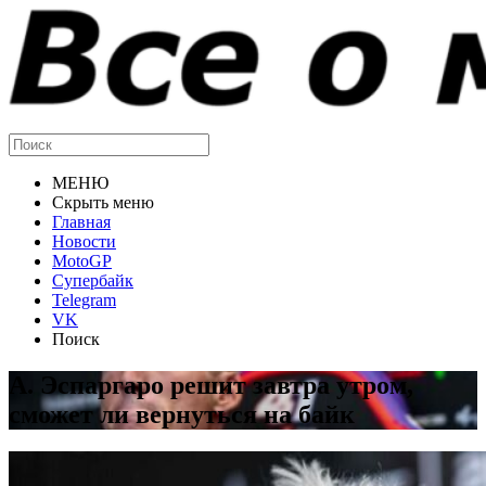
МЕНЮ
Скрыть меню
Главная
Новости
MotoGP
Супербайк
Telegram
VK
Поиск
А. Эспаргаро решит завтра утром,
сможет ли вернуться на байк