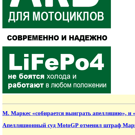
М. Маркес «собирается выиграть апелляцию», и 
Апелляционный суд MotoGP отменил штраф Марк