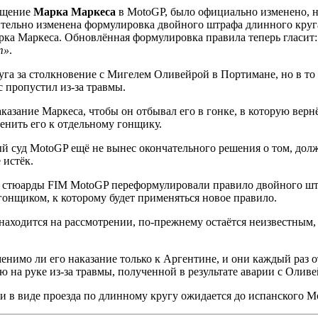
ращение
Марка Маркеса
в MotoGP, было официально изменено, но
ительно изменена формулировка двойного штрафа длинного круг
арка Маркеса. Обновлённая формулировка правила теперь гласит
т»
.
а за столкновение с Мигелем Оливейрой в Портимане, но в то в
 пропустил из-за травмы.
зание Маркеса, чтобы он отбывал его в гонке, в которую вернёт
менить его к отдельному гонщику.
ый суд MotoGP ещё не вынес окончательного решения о том, дол
 истёк.
то стюарды FIM MotoGP переформулировали правило двойного шт
онщиком, к которому будет применяться новое правило.
находится на рассмотрении, по-прежнему остаётся неизвестным,
нимо ли его наказание только к Аргентине, и они каждый раз о
на руке из-за травмы, полученной в результате аварии с Оливе
в виде проезда по длинному кругу ожидается до испанского Mot