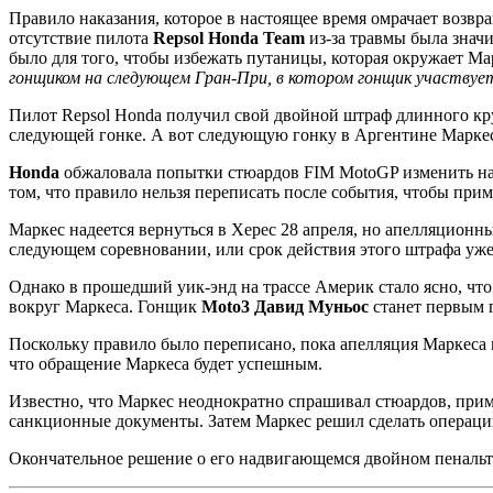
Правило наказания, которое в настоящее время омрачает возв
отсутствие пилота
Repsol Honda Team
из-за травмы была знач
было для того, чтобы избежать путаницы, которая окружает М
гонщиком на следующем Гран-При, в котором гонщик участвуе
Пилот Repsol Honda получил свой двойной штраф длинного круг
следующей гонке. А вот следующую гонку в Аргентине Маркес
Honda
обжаловала попытки стюардов FIM MotoGP изменить нака
том, что правило нельзя переписать после события, чтобы при
Маркес надеется вернуться в Херес 28 апреля, но апелляционн
следующем соревновании, или срок действия этого штрафа уже
Однако в прошедший уик-энд на трассе Америк стало ясно, ч
вокруг Маркеса. Гонщик
Moto3 Давид Муньос
станет первым г
Поскольку правило было переписано, пока апелляция Маркеса 
что обращение Маркеса будет успешным.
Известно, что Маркес неоднократно спрашивал стюардов, приме
санкционные документы. Затем Маркес решил сделать операцию 
Окончательное решение о его надвигающемся двойном пенальти 