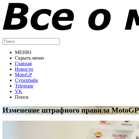
МЕНЮ
Скрыть меню
Главная
Новости
MotoGP
Супербайк
Telegram
VK
Поиск
Изменение штрафного правила MotoGP: 