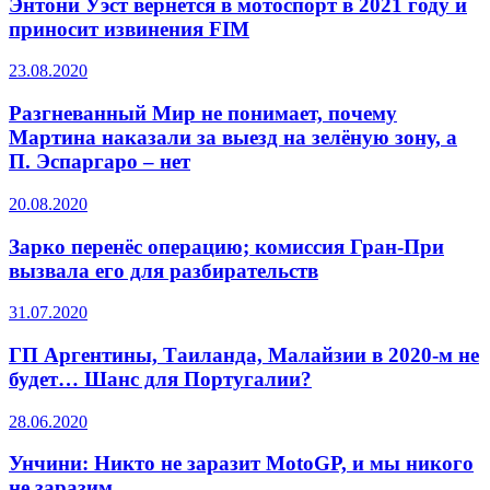
Энтони Уэст вернётся в мотоспорт в 2021 году и
приносит извинения FIM
23.08.2020
Разгневанный Мир не понимает, почему
Мартина наказали за выезд на зелёную зону, а
П. Эспаргаро – нет
20.08.2020
Зарко перенёс операцию; комиссия Гран-При
вызвала его для разбирательств
31.07.2020
ГП Аргентины, Таиланда, Малайзии в 2020-м не
будет… Шанс для Португалии?
28.06.2020
Унчини: Никто не заразит MotoGP, и мы никого
не заразим