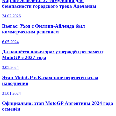
Карлос Эспелета: 37 симуляций для
безопасности городского трека Аделаиды
24.02.2026
Вьегас: Уход с Филлип-Айленда был
коммерческим решением
6.05.2024
Да начнётся новая эра: утверждён регламент
MotoGP с 2027 года
3.05.2024
Этап MotoGP в Казахстане перенесён из-за
наводнения
31.01.2024
Официально: этап MotoGP Аргентины 2024 года
отменён