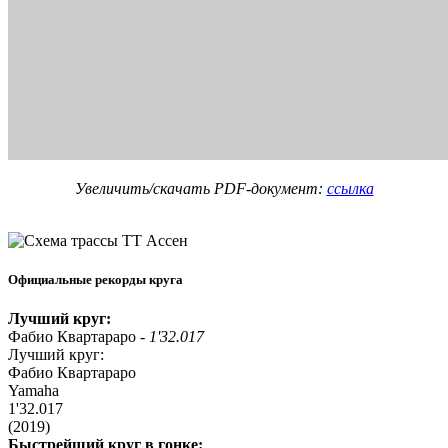
Увеличить/скачать PDF-документ:
ссылка
Официальные рекорды круга
Лучший круг:
Фабио Квартараро -
1'32.017
Лучший круг:
Фабио Квартараро
Yamaha
1'32.017
(2019)
Быстрейший круг в гонке: