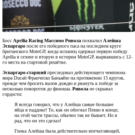
Босс
Aprilia Racing Массимо Ривола
похвалил
Алейша
Эспаргаро
после его победного паса на последнем круге
британского MotoGP, когда испанец одержал первую победу
Aprilia в сезоне и вторую в истории MotoGP, вырвавшись с 12-
го места на стартовой решётке.
Эспаргаро-старший
преследовал действующего чемпиона
мира Ducati Франческо Баньяйю на протяжении 15 кругов,
прежде чем бросить вызов дождю и рвануть к победе за
несколько поворотов до финиша.
Ривола
не скрывал
гордости:
Я всегда говорил, что у Алейша самые большие
яйца в паддоке! То, как он обогнал Пекко в конце,
на этой части трассы, обычно так не бывает. Но я
рад, что он это сделал!
Гонка Алейша была действительно впечатляющей,