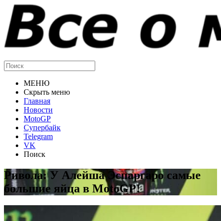
МЕНЮ
Скрыть меню
Главная
Новости
MotoGP
Супербайк
Telegram
VK
Поиск
Ривола: У Алейша Эспаргаро самые
большие яйца в MotoGP!