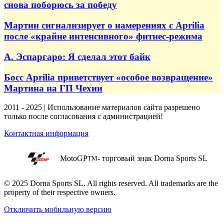
снова поборюсь за победу
Мартин сигнализирует о намерениях с Aprilia
после «крайне интенсивного» фитнес-режима
А. Эспаргаро: Я сделал этот байк
Босс Aprilia приветствует «особое возвращение»
Мартина на ГП Чехии
2011 - 2025 | Использование материалов сайта разрешено
только после согласования с администрацией!
Контактная информация
MotoGP
- торговый знак Dorna Sports SL
TM
© 2025 Dorna Sports SL. All rights reserved. All trademarks are the
property of their respective owners.
Отключить мобильную версию