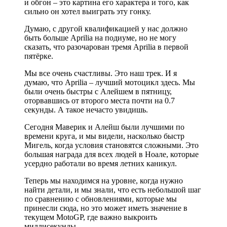
и обгон – это картина его характера и того, как
сильно он хотел выиграть эту гонку.
Думаю, с другой квалификацией у нас должно
быть больше Aprilia на подиуме, но не могу
сказать, что разочарован тремя Aprilia в первой
пятёрке.
Мы все очень счастливы. Это наш трек. И я
думаю, что Aprilia – лучший мотоцикл здесь. Мы
были очень быстры с Алейшем в пятницу,
оторвавшись от второго места почти на 0.7
секунды. А такое нечасто увидишь.
Сегодня Маверик и Алейш были лучшими по
времени круга, и мы видели, насколько быстр
Мигель, когда условия становятся сложными. Это
большая награда для всех людей в Ноале, которые
усердно работали во время летних каникул.
Теперь мы находимся на уровне, когда нужно
найти детали, и мы знали, что есть небольшой шаг
по сравнению с обновлениями, которые мы
принесли сюда, но это может иметь значение в
текущем MotoGP, где важно выкроить
миллисекунды.