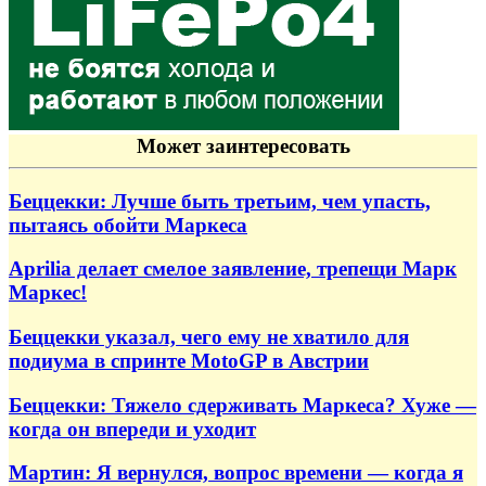
Может заинтересовать
Беццекки: Лучше быть третьим, чем упасть,
пытаясь обойти Маркеса
Aprilia делает смелое заявление, трепещи Марк
Маркес!
Беццекки указал, чего ему не хватило для
подиума в спринте MotoGP в Австрии
Беццекки: Тяжело сдерживать Маркеса? Хуже —
когда он впереди и уходит
Мартин: Я вернулся, вопрос времени — когда я