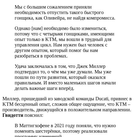
Мы с большим сожалением приняли
необходимость отпустить такого быстрого
гонщика, как Оливейра, не найдя компромисса.
Однако [нам] необходимо было измениться,
потому что с четырьмя гонщиками, имеющими
опыт только в KTM, мы вошли в трудный для
управления цикл. Нам нужен был человек с
другим опытом, который помог бы нам
разобраться в проблемах.
Удача заключалась в том, что Джек Миллер
подтвердил то, о чём мы уже думали. Мы уже
пошли по пути развития, который оказался
правильным. И вместо маленьких шагов начали
делать важные шаги вперёд.
Миллер, пришедший из заводской команды Ducati, привнес в
KTM бесценный опыт, сложив общее ощущение, что KTM –
производитель, движущийся в положительном направлении.
Гвидотти
пояснил:
В Маттигхофене в 2021 году поняли, что нужно
поменять шестерёнки, поэтому реализовали
программу изменений.