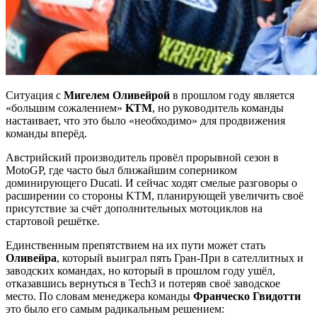
Ситуация с
Мигелем Оливейрой
в прошлом году является
«большим сожалением»
KTM
, но руководитель команды
настаивает, что это было «необходимо» для продвижения
команды вперёд.
Австрийский производитель провёл прорывной сезон в
MotoGP, где часто был ближайшим соперником
доминирующего Ducati. И сейчас ходят смелые разговоры о
расширении со стороны KTM, планирующей увеличить своё
присутствие за счёт дополнительных мотоциклов на
стартовой решётке.
Единственным препятствием на их пути может стать
Оливейра
, который выиграл пять Гран-При в сателлитных и
заводских командах, но который в прошлом году ушёл,
отказавшись вернуться в Tech3 и потеряв своё заводское
место. По словам менеджера команды
Франческо Гвидотти
это было его самым радикальным решением: