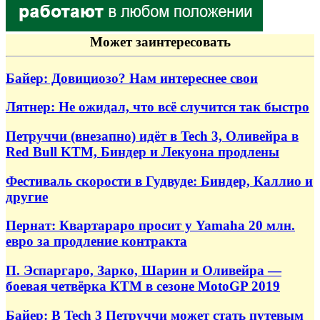
Может заинтересовать
Байер: Довициозо? Нам интереснее свои
Лятнер: Не ожидал, что всё случится так быстро
Петруччи (внезапно) идёт в Tech 3, Оливейра в
Red Bull KTM, Биндер и Лекуона продлены
Фестиваль скорости в Гудвуде: Биндер, Каллио и
другие
Пернат: Квартараро просит у Yamaha 20 млн.
евро за продление контракта
П. Эспаргаро, Зарко, Шарин и Оливейра —
боевая четвёрка КТМ в сезоне MotoGP 2019
Байер: В Tech 3 Петруччи может стать путевым