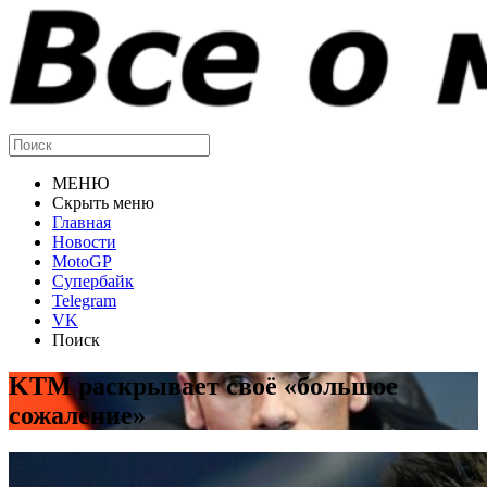
МЕНЮ
Скрыть меню
Главная
Новости
MotoGP
Супербайк
Telegram
VK
Поиск
KTM раскрывает своё «большое
сожаление»