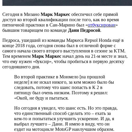
Сегодня в Мизано
Марк Маркес
обеспечил себе прямой
доступ ко второй квалификации после того, как во время
пятничной практики в Сан-Марино был «
отбуксирован
»
бывшим товарищем по команде
Дани Педросой
.
Педроса, ушедший из команды Маркеса Repsol Honda ещё в
конце 2018 года, сегодня снова был в отличной форме с
самого начала своего второго выступления в сезоне за KTM.
Тем временем
Марк
Маркес
начал день на 21-м месте и знал,
что ему нужен «буксир», чтобы пробиться в первую десятку
сегодняшнего дня.
Во второй практике в Монмело [на прошлой
неделе] я не искал никого, за кем можно было бы
следовать, потому что шанс попасть в К 2 в
пятницу был очень низким. Поэтому я решил:
«Окей, не буду и пытаться.
Но сегодня я увидел, что шанс есть. Но это правда,
что единственный способ сделать это – ехать за
кем-то и попытаться улучшить ускорение. И да, я
выбрал лучшего – Дани. Я имею в виду, что он
ездит на мотоцикле MotoGP наилучшим образом.