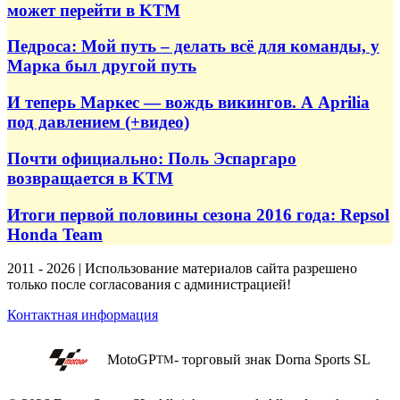
может перейти в KTM
Педроса: Мой путь – делать всё для команды, у
Марка был другой путь
И теперь Маркес — вождь викингов. А Aprilia
под давлением (+видео)
Почти официально: Поль Эспаргаро
возвращается в KTM
Итоги первой половины сезона 2016 года: Repsol
Honda Team
2011 - 2026 | Использование материалов сайта разрешено
только после согласования с администрацией!
Контактная информация
MotoGP
- торговый знак Dorna Sports SL
TM