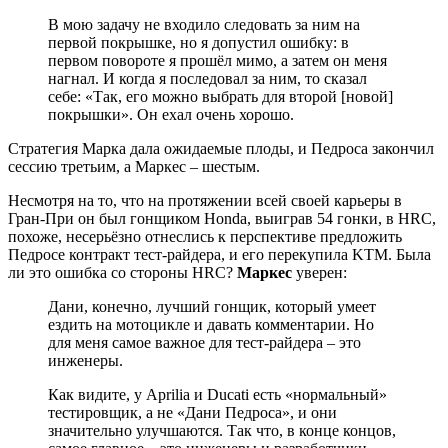
В мою задачу не входило следовать за ним на
первой покрышке, но я допустил ошибку: в
первом повороте я прошёл мимо, а затем он меня
нагнал. И когда я последовал за ним, то сказал
себе: «Так, его можно выбрать для второй [новой]
покрышки». Он ехал очень хорошо.
Стратегия Марка дала ожидаемые плоды, и Педроса закончил
сессию третьим, а Маркес – шестым.
Несмотря на то, что на протяжении всей своей карьеры в
Гран-При он был гонщиком Honda, выиграв 54 гонки, в HRC,
похоже, несерьёзно отнеслись к перспективе предложить
Педросе контракт тест-райдера, и его перекупила KTM. Была
ли это ошибка со стороны HRC?
Маркес
уверен:
Дани, конечно, лучший гонщик, который умеет
ездить на мотоцикле и давать комментарии. Но
для меня самое важное для тест-райдера – это
инженеры.
Как видите, у Aprilia и Ducati есть «нормальный»
тестировщик, а не «Дани Педроса», и они
значительно улучшаются. Так что, в конце концов,