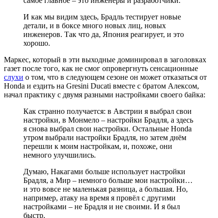
самое главное – это инженеры и разработчики.
И как мы видим здесь, Брадль тестирует новые
детали, и в боксе много новых лиц, новых
инженеров. Так что да, Япония реагирует, и это
хорошо.
Маркес, который в эти выходные доминировал в заголовках
газет после того, как не смог опровергнуть сенсационные
слухи
о том, что в следующем сезоне он может отказаться от
Honda и ездить на Gresini Ducati вместе с братом Алексом,
начал практику с двумя разными настройками своего байка:
Как странно получается: в Австрии я выбрал свои
настройки, в Монмело – настройки Брадля, а здесь
я снова выбрал свои настройки. Остальные Honda
утром выбрали настройки Брадля, но затем днём
перешли к моим настройкам, и, похоже, они
немного улучшились.
Думаю, Накагами больше использует настройки
Брадля, а Мир – немного больше мои настройки…
и это вовсе не маленькая разница, а большая. Но,
например, атаку на время я провёл с другими
настройками – не Брадля и не своими. И я был
быстр.