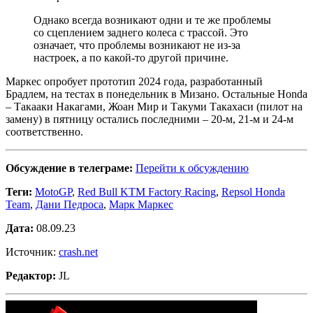
Однако всегда возникают одни и те же проблемы
со сцеплением заднего колеса с трассой. Это
означает, что проблемы возникают не из-за
настроек, а по какой-то другой причине.
Маркес опробует прототип 2024 года, разработанный
Брадлем, на тестах в понедельник в Мизано. Остальные Honda
– Такааки Накагами, Жоан Мир и Такуми Такахаси (пилот на
замену) в пятницу остались последними – 20-м, 21-м и 24-м
соответственно.
Обсуждение в телеграме:
Перейти к обсуждению
Теги:
MotoGP
,
Red Bull KTM Factory Racing
,
Repsol Honda
Team
,
Дани Педроса
,
Марк Маркес
Дата:
08.09.23
Источник:
crash.net
Редактор:
JL