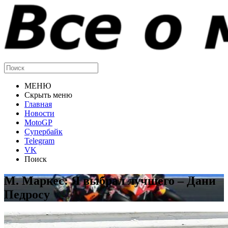
МЕНЮ
Скрыть меню
Главная
Новости
MotoGP
Супербайк
Telegram
VK
Поиск
М. Маркес: Я выбрал лучшего – Дани
Педросу