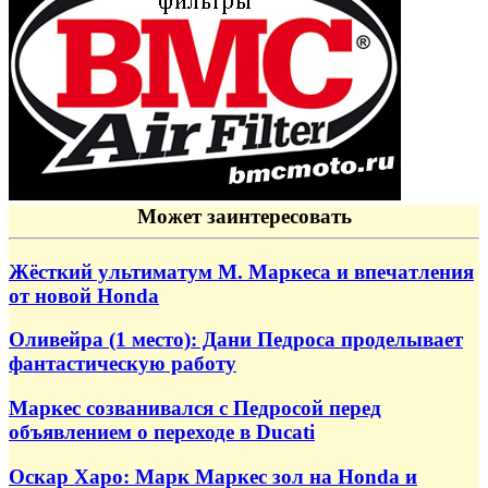
Может заинтересовать
Жёсткий ультиматум М. Маркеса и впечатления
от новой Honda
Оливейра (1 место): Дани Педроса проделывает
фантастическую работу
Маркес созванивался с Педросой перед
объявлением о переходе в Ducati
Оскар Харо: Марк Маркес зол на Honda и