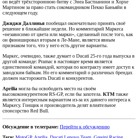
он ведёт трёхстороннюю битву с Энеа Бастианини и Хорхе
Мартином за право стать сокомандником Пекко Баньяйи в
следующем году.
Джиджи Даллинья
пообещал окончательно принять своё
решение в ближайшие недели. Но комментарий Маркеса
«независимо от цвета или марки», сделанный после того, как
он финишировал вторым в Ле-Мане, является явным
признаком того, что у него есть другие варианты.
Маркес, очевидно, также думает о Ducati 25-го года выпуска в
другой команде: Pramac в настоящее время является
единственной командой, которая по контракту имеет доступ к
заводским байкам. Но его комментарий о различных брендах
должен насторожить Ducati и конкурентов.
Aprilia
могла бы освободить место на своём
высококонкурентном RS-GP, если бы захотела.
KTM
также
является интересным вариантом из-за их давнего интереса к
Маркесу. Гонщик и производитель делят влиятельное
спонсорство Red Bull.
Обсуждение в телеграме:
Перейти к обсуждению
Теги:
MotoGP
,
Aprilia
,
Ducati Lenovo Team
,
Gresini Racing
,