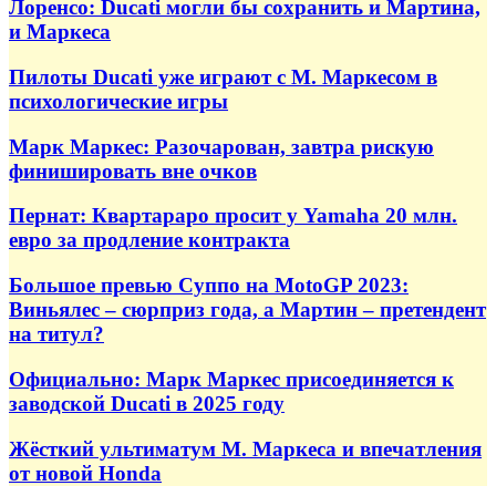
Лоренсо: Ducati могли бы сохранить и Мартина,
и Маркеса
Пилоты Ducati уже играют с М. Маркесом в
психологические игры
Марк Маркес: Разочарован, завтра рискую
финишировать вне очков
Пернат: Квартараро просит у Yamaha 20 млн.
евро за продление контракта
Большое превью Суппо на MotoGP 2023:
Виньялес – сюрприз года, а Мартин – претендент
на титул?
Официально: Марк Маркес присоединяется к
заводской Ducati в 2025 году
Жёсткий ультиматум М. Маркеса и впечатления
от новой Honda