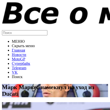
МЕНЮ
Скрыть меню
Главная
Новости
MotoGP
Супербайк
Telegram
VK
Поиск
Марк Маркес намекнул на уход из
Ducati