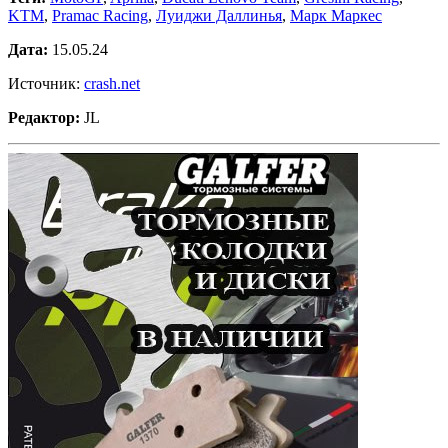
KTM
,
Pramac Racing
,
Луиджи Даллинья
,
Марк Маркес
Дата:
15.05.24
Источник:
crash.net
Редактор:
JL