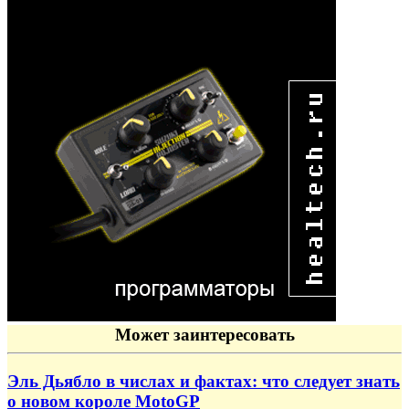
Может заинтересовать
Эль Дьябло в числах и фактах: что следует знать
о новом короле MotoGP