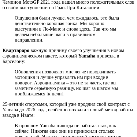
Чемпион MotoGP 2021 года нашёл много положительных слов
о своём выступлении на Гран-При Каталонии:
Ощущения были лучше, чем ожидалось, это была
действительно хорошая гонка. Мы хорошо
выступили в Ле-Мане и снова здесь. Так что мы
делаем небольшие шаги в правильном
направлении.
Квартараро
важную причину своего улучшения в новом
аэродинамическом пакете, который
Yamaha
привезла в
Барселону:
Обновления позволяют мне легче поворачивать
мотоцикл и лучше управлять им при входе в
поворот. Аэродинамика – это не та часть, где вы
заметите серьёзную разницу, но шаг за шагом мы
приближаемся [к цели].
25-летний спортсмен, который уже продлил свой контракт с
Yamaha до 2026 года, особенно похвалил новый метод работы
завода в Ивате:
В прошлом Yamaha никогда не работала так, как
сейчас. Никогда еще они не приносили столько
новых идей. Я сказал технической команде, что не