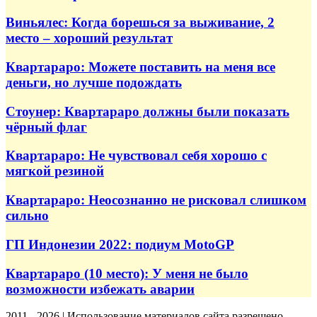
Виньялес: Когда борешься за выживание, 2
место – хороший результат
Квартараро: Можете поставить на меня все
деньги, но лучше подождать
Стоунер: Квартараро должны были показать
чёрный флаг
Квартараро: Не чувствовал себя хорошо с
мягкой резиной
Квартараро: Неосознанно не рисковал слишком
сильно
ГП Индонезии 2022: подиум MotoGP
Квартараро (10 место): У меня не было
возможности избежать аварии
2011 - 2026 | Использование материалов сайта разрешено