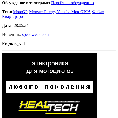
Обсуждение в телеграме:
Перейти к обсуждению
Теги:
MotoGP
,
Monster Energy Yamaha MotoGP™
,
Фабио
Квартараро
Дата:
28.05.24
Источник:
speedweek.com
Редактор:
JL