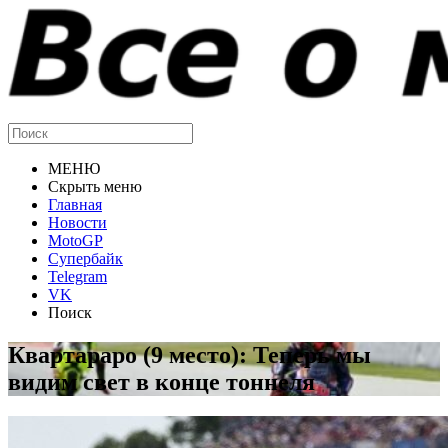
МЕНЮ
Скрыть меню
Главная
Новости
MotoGP
Супербайк
Telegram
VK
Поиск
Квартараро (9 место): Теперь мы
видим свет в конце тоннеля