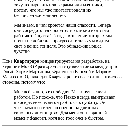
хочу тестировать новые рамы или маятники,
потому что мы уже протестировали их
бесчисленное количество.
Мы знаем, в чём кроются наши слабости. Теперь
они сосредоточены на этом и активно над этим
работают. Спустя 1.5 года, в течение которых мы
почти не добились прогресса, теперь мы видим
свет в конце тоннеля. Это обнадёживающее
чувство.
Пока
Квартараро
концентрируется на разработке, на
вершине MotoGP разгорается титульная гонка между трио
Ducati Хорхе Мартином, Франческо Баньяей и Марком
Маркесом. Однако для Квартараро это всего лишь что-то со
стороны, потому что:
Мне всё равно, кто победит. Мы заняты своей
работой. Но похоже, что Пекко всегда выигрывает
в воскресенье, если он разбился в субботу. Он
чрезвычайно силён, особенно на длинных
гоночных дистанциях. Для меня он на данный
момент фаворит, хотя все трое очень быстры.