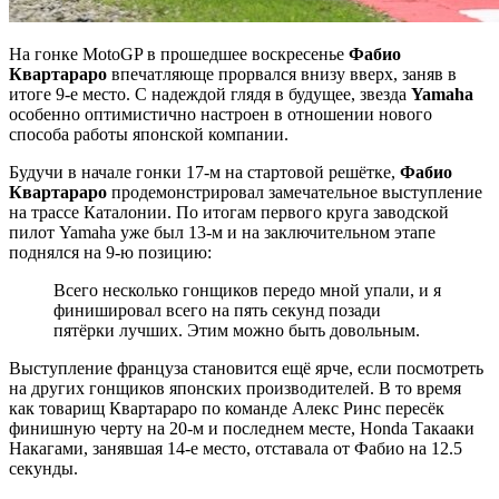
На гонке MotoGP в прошедшее воскресенье
Фабио
Квартараро
впечатляюще прорвался внизу вверх, заняв в
итоге 9-е место. С надеждой глядя в будущее, звезда
Yamaha
особенно оптимистично настроен в отношении нового
способа работы японской компании.
Будучи в начале гонки 17-м на стартовой решётке,
Фабио
Квартараро
продемонстрировал замечательное выступление
на трассе Каталонии. По итогам первого круга заводской
пилот Yamaha уже был 13-м и на заключительном этапе
поднялся на 9-ю позицию:
Всего несколько гонщиков передо мной упали, и я
финишировал всего на пять секунд позади
пятёрки лучших. Этим можно быть довольным.
Выступление француза становится ещё ярче, если посмотреть
на других гонщиков японских производителей. В то время
как товарищ Квартараро по команде Алекс Ринс пересёк
финишную черту на 20-м и последнем месте, Honda Такааки
Накагами, занявшая 14-е место, отставала от Фабио на 12.5
секунды.