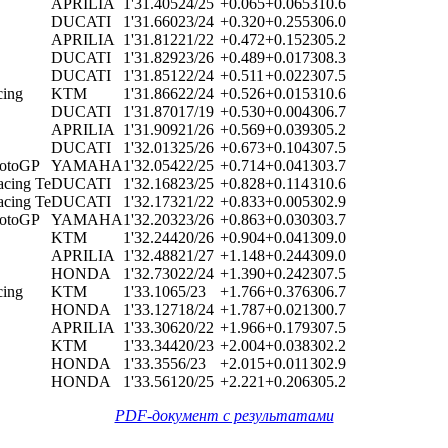
APRILIA
1'31.405
24/25
+0.065
+0.065
310.6
DUCATI
1'31.660
23/24
+0.320
+0.255
306.0
APRILIA
1'31.812
21/22
+0.472
+0.152
305.2
DUCATI
1'31.829
23/26
+0.489
+0.017
308.3
DUCATI
1'31.851
22/24
+0.511
+0.022
307.5
cing
KTM
1'31.866
22/24
+0.526
+0.015
310.6
DUCATI
1'31.870
17/19
+0.530
+0.004
306.7
APRILIA
1'31.909
21/26
+0.569
+0.039
305.2
DUCATI
1'32.013
25/26
+0.673
+0.104
307.5
MotoGP
YAMAHA
1'32.054
22/25
+0.714
+0.041
303.7
cing Te
DUCATI
1'32.168
23/25
+0.828
+0.114
310.6
cing Te
DUCATI
1'32.173
21/22
+0.833
+0.005
302.9
MotoGP
YAMAHA
1'32.203
23/26
+0.863
+0.030
303.7
KTM
1'32.244
20/26
+0.904
+0.041
309.0
APRILIA
1'32.488
21/27
+1.148
+0.244
309.0
HONDA
1'32.730
22/24
+1.390
+0.242
307.5
cing
KTM
1'33.106
5/23
+1.766
+0.376
306.7
HONDA
1'33.127
18/24
+1.787
+0.021
300.7
APRILIA
1'33.306
20/22
+1.966
+0.179
307.5
KTM
1'33.344
20/23
+2.004
+0.038
302.2
HONDA
1'33.355
6/23
+2.015
+0.011
302.9
HONDA
1'33.561
20/25
+2.221
+0.206
305.2
PDF-документ с результатами