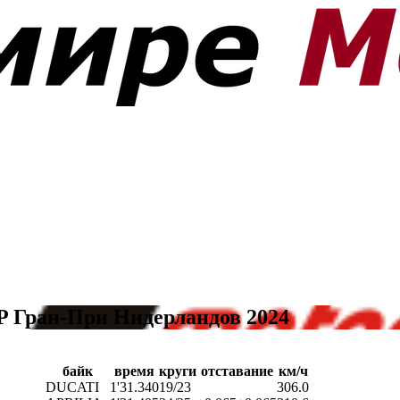
P Гран-При Нидерландов 2024
байк
время
круги
отставание
км/ч
DUCATI
1'31.340
19/23
306.0