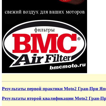
Результаты первой практики Moto2 Гран-При Яп
Результаты второй квалификации Moto2 Гран-Пр