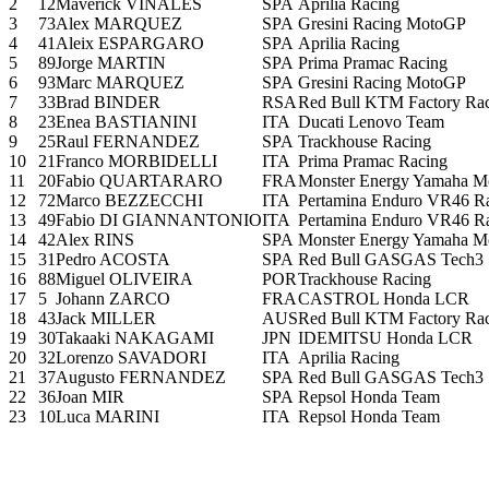
2
12
Maverick VIÑALES
SPA
Aprilia Racing
3
73
Alex MARQUEZ
SPA
Gresini Racing MotoGP
4
41
Aleix ESPARGARO
SPA
Aprilia Racing
5
89
Jorge MARTIN
SPA
Prima Pramac Racing
6
93
Marc MARQUEZ
SPA
Gresini Racing MotoGP
7
33
Brad BINDER
RSA
Red Bull KTM Factory Ra
8
23
Enea BASTIANINI
ITA
Ducati Lenovo Team
9
25
Raul FERNANDEZ
SPA
Trackhouse Racing
10
21
Franco MORBIDELLI
ITA
Prima Pramac Racing
11
20
Fabio QUARTARARO
FRA
Monster Energy Yamaha 
12
72
Marco BEZZECCHI
ITA
Pertamina Enduro VR46 Ra
13
49
Fabio DI GIANNANTONIO
ITA
Pertamina Enduro VR46 Ra
14
42
Alex RINS
SPA
Monster Energy Yamaha 
15
31
Pedro ACOSTA
SPA
Red Bull GASGAS Tech3
16
88
Miguel OLIVEIRA
POR
Trackhouse Racing
17
5
Johann ZARCO
FRA
CASTROL Honda LCR
18
43
Jack MILLER
AUS
Red Bull KTM Factory Ra
19
30
Takaaki NAKAGAMI
JPN
IDEMITSU Honda LCR
20
32
Lorenzo SAVADORI
ITA
Aprilia Racing
21
37
Augusto FERNANDEZ
SPA
Red Bull GASGAS Tech3
22
36
Joan MIR
SPA
Repsol Honda Team
23
10
Luca MARINI
ITA
Repsol Honda Team