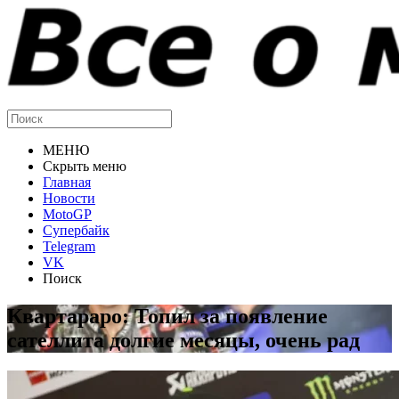
МЕНЮ
Скрыть меню
Главная
Новости
MotoGP
Супербайк
Telegram
VK
Поиск
Квартараро: Топил за появление
сателлита долгие месяцы, очень рад