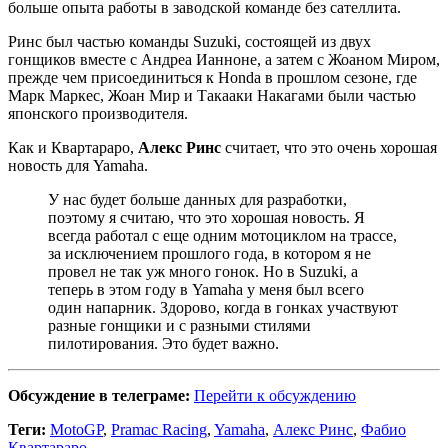
больше опыта работы в заводской команде без сателлита.
Ринс был частью команды Suzuki, состоящей из двух
гонщиков вместе с Андреа Ианноне, а затем с Жоаном Миром,
прежде чем присоединиться к Honda в прошлом сезоне, где
Марк Маркес, Жоан Мир и Такааки Накагами были частью
японского производителя.
Как и Квартараро,
Алекс Ринс
считает, что это очень хорошая
новость для Yamaha.
У нас будет больше данных для разработки,
поэтому я считаю, что это хорошая новость. Я
всегда работал с еще одним мотоциклом на трассе,
за исключением прошлого года, в котором я не
провел не так уж много гонок. Но в Suzuki, а
теперь в этом году в Yamaha у меня был всего
один напарник. Здорово, когда в гонках участвуют
разные гонщики и с разными стилями
пилотирования. Это будет важно.
Обсуждение в телеграме:
Перейти к обсуждению
Теги:
MotoGP
,
Pramac Racing
,
Yamaha
,
Алекс Ринс
,
Фабио
Квартараро