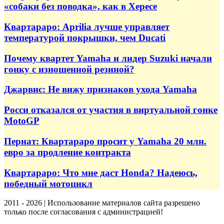
«собаки без поводка», как в Хересе
Квартараро: Aprilia лучше управляет
температурой покрышки, чем Ducati
Почему квартет Yamaha и лидер Suzuki начали
гонку с изношенной резиной?
Джарвис: Не вижу признаков ухода Yamaha
Росси отказался от участия в виртуальной гонке
MotoGP
Пернат: Квартараро просит у Yamaha 20 млн.
евро за продление контракта
Квартараро: Что мне даст Honda? Надеюсь,
победный мотоцикл
2011 - 2026 | Использование материалов сайта разрешено
только после согласования с администрацией!