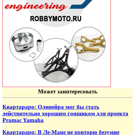
Может заинтересовать
Квартараро: Оливейра мог бы стать
действительно хорошим гонщиком для проекта
Pramac Yamaha
Квартараро: В Ле-Мане не повторю безумие