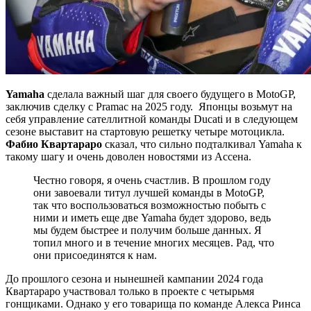
Yamaha
сделала важный шаг для своего будущего в MotoGP,
заключив сделку с Pramac на 2025 году. Японцы возьмут на
себя управление сателлитной команды Ducati и в следующем
сезоне выставит на стартовую решетку четыре мотоцикла.
Фабио Квартараро
сказал, что сильно подталкивал Yamaha к
такому шагу и очень доволен новостями из Ассена.
Честно говоря, я очень счастлив. В прошлом году
они завоевали титул лучшей команды в MotoGP,
так что воспользоваться возможностью побыть с
ними и иметь еще две Yamaha будет здорово, ведь
мы будем быстрее и получим больше данных. Я
топил много и в течение многих месяцев. Рад, что
они присоединятся к нам.
До прошлого сезона и нынешней кампании 2024 года
Квартараро участвовал только в проекте с четырьмя
гонщиками. Однако у его товарища по команде Алекса Ринса