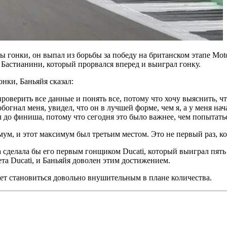
 гонки, он выпал из борьбы за победу на британском этапе Mot
 Бастианини, который прорвался вперед и выиграл гонку.
онки, Баньяйя сказал:
проверить все данные и понять все, потому что хочу выяснить, чт
огнал меня, увидел, что он в лучшей форме, чем я, а у меня на
л до финиша, потому что сегодня это было важнее, чем попытатьс
ум, и этот максимум был третьим местом. Это не первый раз, ко
да сделала бы его первым гонщиком Ducati, который выиграл пят
та Ducati, и Баньяйя доволен этим достижением.
ает становиться довольно внушительным в плане количества.