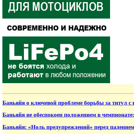
Баньяйя о ключевой проблеме борьбы за титул с 
Баньяйя не обеспокоен положением в чемпионате:
Баньяйя: «Ноль предупреждений» перед падение