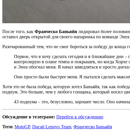
После того, как
Франческо Баньяйя
лидировал более половины
оставил дверь открытой для своего напарника по команде Энеа
Разочарованный тем, что не смог бороться за победу до конца г
Первое, что я хочу сделать сегодня и в ближайшие дни – 
контролирую в плане темпа и покрышек, но когда Хорхе об
и Энеа обогнал меня. Я начал замедляться и просто доеха
Они просто были быстрее меня. Я пытался сделать максим
Хотя это не была победа, которую хотел Баньяйя, так как побе
подиум. Это больше, чем у любого гонщика, который носил цве
43 подиума – это, безусловно, хорошее число. Оно начин
Обсуждение в телеграме:
Перейти к обсуждению
Теги:
MotoGP
,
Ducati Lenovo Team
,
Франческо Баньяйя