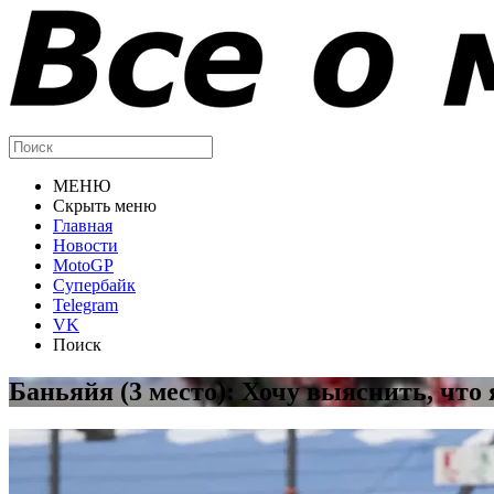
МЕНЮ
Скрыть меню
Главная
Новости
MotoGP
Супербайк
Telegram
VK
Поиск
Баньяйя (3 место): Хочу выяснить, что