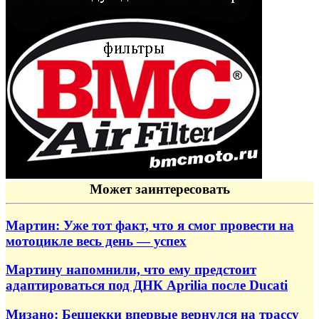
Может заинтересовать
Мартин: Уже тот факт, что я смог провести на
мотоцикле весь день — успех
Мартину напомнили, что ему предстоит
адаптироваться под ДНК Aprilia после Ducati
Мизано: Беццекки впервые вернулся на трассу