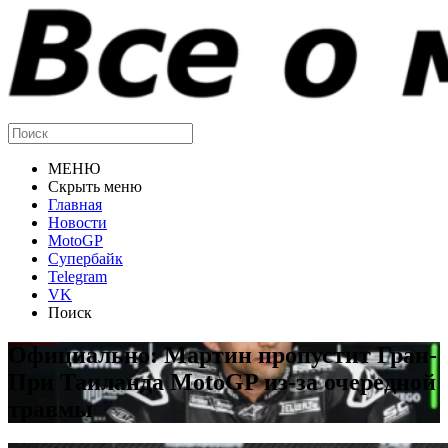
МЕНЮ
Скрыть меню
Главная
Новости
MotoGP
Супербайк
Telegram
VK
Поиск
Официально: Мартин пропустит Гран-
При Таиланда MotoGP из-за очередной
травмы