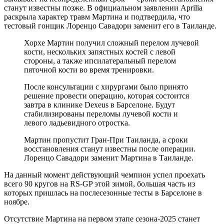
станут известны позже. В официальном заявлении Aprilia
раскрыла характер травм Мартина и подтвердила, что
тестовый гонщик Лоренцо Савадори заменит его в Таиланде.
Хорхе Мартин получил сложный перелом лучевой
кости, нескольких запястных костей с левой
стороны, а также ипсилатеральный перелом
пяточной кости во время тренировки.
После консультации с хирургами было принято
решение провести операцию, которая состоится
завтра в клинике Dexeus в Барселоне. Будут
стабилизированы переломы лучевой кости и
левого ладьевидного отростка.
Мартин пропустит Гран-При Таиланда, а сроки
восстановления станут известны после операции.
Лоренцо Савадори заменит Мартина в Таиланде.
На данный момент действующий чемпион успел проехать
всего 90 кругов на RS-GP этой зимой, большая часть из
которых пришлась на послесезонные тесты в Барселоне в
ноябре.
Отсутствие Мартина на первом этапе сезона-2025 станет