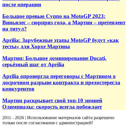
после операции
Большое превью Суппо на MotoGP 2023:
Виньялес – сюрприз года, а Мартин – претендент
на титул?
Aprilia: Зарубежные этапы MotoGP будут «как
тесты» для Хорхе Мартина
Мартин: Большое доминирование Ducati,
серьёзный шаг от Aprilia
Aprilia опровергла переговоры с Мартином о
досрочном разрыве контракта и предостерегла
конкурентов
Мартин раскрывает свой топ-10 зимней
Олимпиады: скорость всегда побеждает
2011 - 2026 | Использование материалов сайта разрешено
только после согласования с администрацией!