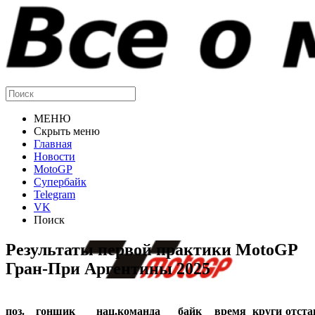
МЕНЮ
Скрыть меню
Главная
Новости
MotoGP
Супербайк
Telegram
VK
Поиск
Результаты первой практики MotoGP
Гран-При Аргентины 2025
поз.
гонщик
нац.
команда
байк
время
круги
отста