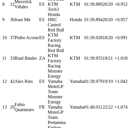
Maverick
8
12
ES
KTM
KTM
01:39.889
20/20
+0.952
Viñales
Tech3
Honda
9
36
Joan Mir
ES
HRC
Honda
01:39.894
20/20
+0.957
Castrol
Red Bull
KTM
10
37
Pedro Acosta
ES
KTM
01:39.928
18/20
+0.991
Factory
Racing
Red Bull
KTM
11
33
Brad Binder
ZA
KTM
01:39.955
19/21
+1.018
Factory
Racing
Monster
Energy
12
42
Alex Rins
ES
Yamaha
Yamaha
01:39.979
19/19
+1.042
MotoGP
Team
Monster
Energy
Fabio
13
20
FR
Yamaha
Yamaha
01:40.011
22/22
+1.074
Quartararo
MotoGP
Team
Pertamina
Enduro