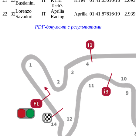
21
23
IT
KTM
KTM
01:41.030
16/18
+2.093
Bastianini
Tech3
Lorenzo
Aprilia
22
32
IT
Aprilia
01:41.876
16/19
+2.939
Savadori
Racing
PDF-документ с результатами