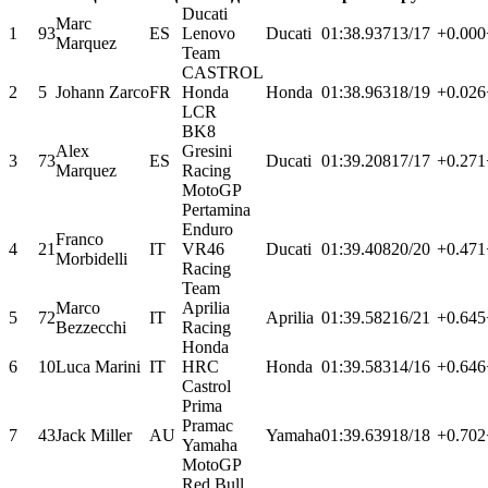
Ducati
Marc
1
93
ES
Lenovo
Ducati
01:38.937
13/17
+0.000
Marquez
Team
CASTROL
2
5
Johann Zarco
FR
Honda
Honda
01:38.963
18/19
+0.026
LCR
BK8
Alex
Gresini
3
73
ES
Ducati
01:39.208
17/17
+0.271
Marquez
Racing
MotoGP
Pertamina
Enduro
Franco
4
21
IT
VR46
Ducati
01:39.408
20/20
+0.471
Morbidelli
Racing
Team
Marco
Aprilia
5
72
IT
Aprilia
01:39.582
16/21
+0.645
Bezzecchi
Racing
Honda
6
10
Luca Marini
IT
HRC
Honda
01:39.583
14/16
+0.646
Castrol
Prima
Pramac
7
43
Jack Miller
AU
Yamaha
01:39.639
18/18
+0.702
Yamaha
MotoGP
Red Bull