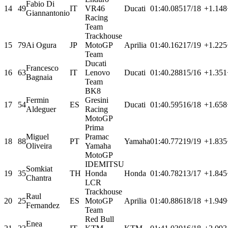
Fabio Di
14
49
IT
VR46
Ducati
01:40.085
17/18
+1.148
Giannantonio
Racing
Team
Trackhouse
15
79
Ai Ogura
JP
MotoGP
Aprilia
01:40.162
17/19
+1.225
Team
Ducati
Francesco
16
63
IT
Lenovo
Ducati
01:40.288
15/16
+1.351
Bagnaia
Team
BK8
Fermin
Gresini
17
54
ES
Ducati
01:40.595
16/18
+1.658
Aldeguer
Racing
MotoGP
Prima
Miguel
Pramac
18
88
PT
Yamaha
01:40.772
19/19
+1.835
Oliveira
Yamaha
MotoGP
IDEMITSU
Somkiat
19
35
TH
Honda
Honda
01:40.782
13/17
+1.845
Chantra
LCR
Trackhouse
Raul
20
25
ES
MotoGP
Aprilia
01:40.886
18/18
+1.949
Fernandez
Team
Red Bull
Enea