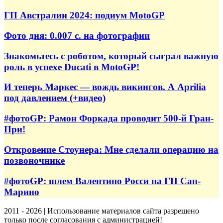
ГП Австралии 2024: подиум MotoGP
Фото дня: 0.007 с. на фотографии
Знакомьтесь с роботом, который сыграл важную
роль в успехе Ducati в MotoGP!
И теперь Маркес — вождь викингов. А Aprilia
под давлением (+видео)
#фотоGP: Рамон Форкада проводит 500-й Гран-
При!
Откровение Стоунера: Мне сделали операцию на
позвоночнике
#фотоGP: шлем Валентино Росси на ГП Сан-
Марино
2011 - 2026 | Использование материалов сайта разрешено
только после согласования с администрацией!