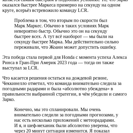
оказался быстрее Маркеса примерно на секунду на одном
круге, всерьёз встревожило команду LCR.
Проблема в том, что вторым по скорости был
Марк Маркес. Обычно в таких условиях Марк
невероятно быстр. Обычно это он на секунду
быстрее всех. А тут всё наоборот — мы были на
секунду быстрее Марка. Мы действительно сильно
переживали, что Жоанн может допустить ошибку.
Эта победа стала первой для Honda с момента успеха Алекса
Ринса в Гран-При Америк 2023 года — тогда он также
выступал за LCR.
Что касается решения остаться на дождевой резине,
Чеккинелло отметил, что команда внимательно следила за
погодными радарами и была «абсолютно убеждена» в
правильности выбранной стратегии, в чём убедили и самого
Зарко.
Конечно, мы это спланировали. Мы очень
внимательно следили за погодными прогнозами, у
нас есть несколько приложений с метеорадарами.
И я, и шеф-механик были абсолютно уверены, что
через 20 минут ситуация изменится. Я показал