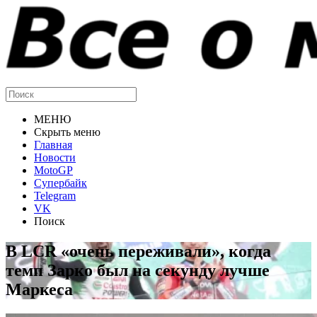
МЕНЮ
Скрыть меню
Главная
Новости
MotoGP
Супербайк
Telegram
VK
Поиск
В LCR «очень переживали», когда
темп Зарко был на секунду лучше
Маркеса