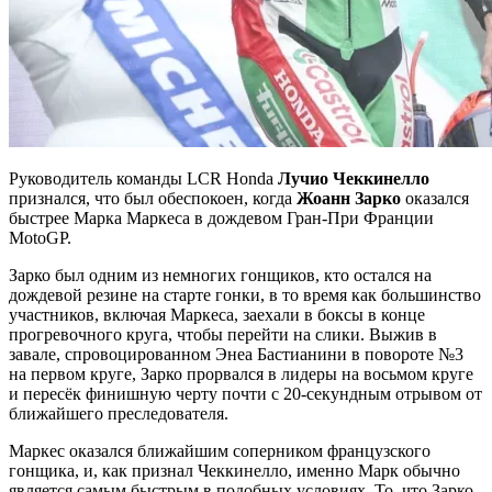
Руководитель команды LCR Honda
Лучио Чеккинелло
признался, что был обеспокоен, когда
Жоанн Зарко
оказался
быстрее Марка Маркеса в дождевом Гран-При Франции
MotoGP.
Зарко был одним из немногих гонщиков, кто остался на
дождевой резине на старте гонки, в то время как большинство
участников, включая Маркеса, заехали в боксы в конце
прогревочного круга, чтобы перейти на слики. Выжив в
завале, спровоцированном Энеа Бастианини в повороте №3
на первом круге, Зарко прорвался в лидеры на восьмом круге
и пересёк финишную черту почти с 20-секундным отрывом от
ближайшего преследователя.
Маркес оказался ближайшим соперником французского
гонщика, и, как признал Чеккинелло, именно Марк обычно
является самым быстрым в подобных условиях. То, что Зарко