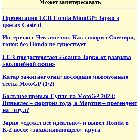
Может заинтересовать
Презентация LCR Honda MotoGP: Зарко в
цветах Castrol
Интервью с Чеккинелло: Как говорил Соичиро,
гонок без Honda не существует!
LCR предостерегает Жоанна Зарко от разрыва
«волшебной связи»
Катар зажигает огни: последние межсезонные
тесты MotoGP (1/2)
Большое превью Суппо на MotoGP 2023:
Виньялес – сюрприз года, а Мартин – претендент
на титул?
Зарко «сделал всё идеально» и вывел Honda в
К-2 после «захватывающего» круга