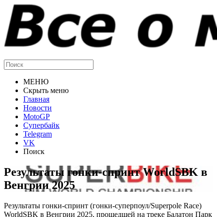
МЕНЮ
Скрыть меню
Главная
Новости
MotoGP
Супербайк
Telegram
VK
Поиск
Результаты гонки-спринт WorldSBK в
Венгрии 2025
Результаты гонки-спринт (гонки-суперпоул/Superpole Race)
WorldSBK в Венгрии 2025, прошедшей на треке Балатон Парк