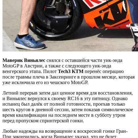
Маверик Виньялес
снялся с оставшейся части уик-энда
MotoGP в Австрии, а также с следующего уик-энда
венгерского этапа. Пилот
Tech3 KTM
перенёс операцию
после травмы плеча в Заксенринге в прошлом месяце, которая
уже исключила его из чешского MotoGP.
Летний перерыв затем дал ценное время для восстановления,
и Виньялес вернулся к своему RC16 в эту пятницу. Однако
испанец был далёк от полной готовности, проехав только
шесть кругов в дневной сессии, затем показав символическое
время квалификации на последнем месте в субботу утром
перед пропуском спринтерской гонки.
Любые надежды на возвращение к воскресной гонке Гран-
При закончились, когда Виньялес указал, что не будет