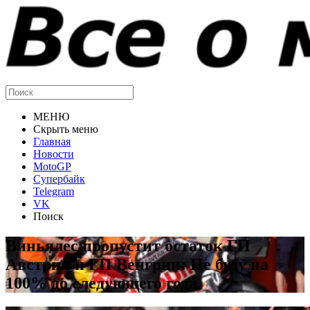
МЕНЮ
Скрыть меню
Главная
Новости
MotoGP
Супербайк
Telegram
VK
Поиск
Виньялес пропустит остаток ГП
Австрии и ГП Венгрии: Не буду на
100% до следующего года