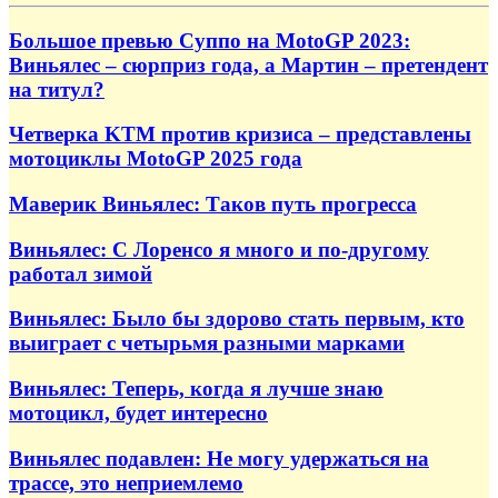
Большое превью Суппо на MotoGP 2023:
Виньялес – сюрприз года, а Мартин – претендент
на титул?
Четверка KTM против кризиса – представлены
мотоциклы MotoGP 2025 года
Маверик Виньялес: Таков путь прогресса
Виньялес: С Лоренсо я много и по‑другому
работал зимой
Виньялес: Было бы здорово стать первым, кто
выиграет с четырьмя разными марками
Виньялес: Теперь, когда я лучше знаю
мотоцикл, будет интересно
Виньялес подавлен: Не могу удержаться на
трассе, это неприемлемо