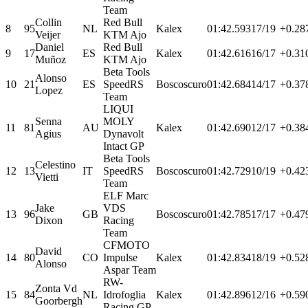
Team
Collin
Red Bull
8
95
NL
Kalex
01:42.593
17/19
+0.28
Veijer
KTM Ajo
Daniel
Red Bull
9
17
ES
Kalex
01:42.616
16/17
+0.31
Muñoz
KTM Ajo
Beta Tools
Alonso
10
21
ES
SpeedRS
Boscoscuro
01:42.684
14/17
+0.37
Lopez
Team
LIQUI
Senna
MOLY
11
81
AU
Kalex
01:42.690
12/17
+0.38
Agius
Dynavolt
Intact GP
Beta Tools
Celestino
12
13
IT
SpeedRS
Boscoscuro
01:42.729
10/19
+0.42
Vietti
Team
ELF Marc
Jake
VDS
13
96
GB
Boscoscuro
01:42.785
17/17
+0.47
Dixon
Racing
Team
CFMOTO
David
14
80
CO
Impulse
Kalex
01:42.834
18/19
+0.52
Alonso
Aspar Team
RW-
Zonta Vd
15
84
NL
Idrofoglia
Kalex
01:42.896
12/16
+0.59
Goorbergh
Racing GP