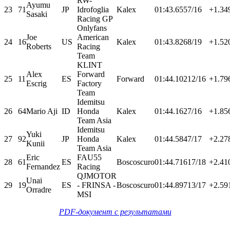
RW-
Ayumu
23
71
JP
Idrofoglia
Kalex
01:43.655
7/16
+1.34
Sasaki
Racing GP
Onlyfans
Joe
American
24
16
US
Kalex
01:43.826
8/19
+1.52
Roberts
Racing
Team
KLINT
Alex
Forward
25
11
ES
Forward
01:44.102
12/16
+1.79
Escrig
Factory
Team
Idemitsu
26
64
Mario Aji
ID
Honda
Kalex
01:44.162
7/16
+1.85
Team Asia
Idemitsu
Yuki
27
92
JP
Honda
Kalex
01:44.584
7/17
+2.27
Kunii
Team Asia
Eric
FAU55
28
61
ES
Boscoscuro
01:44.716
17/18
+2.41
Fernandez
Racing
QJMOTOR
Unai
29
19
ES
- FRINSA -
Boscoscuro
01:44.897
13/17
+2.59
Orradre
MSI
PDF-документ с результатами