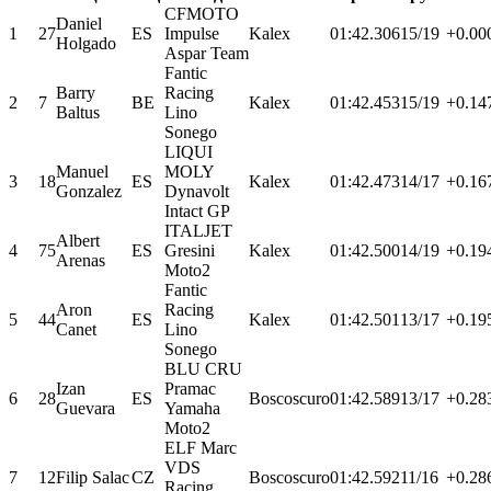
CFMOTO
Daniel
1
27
ES
Impulse
Kalex
01:42.306
15/19
+0.00
Holgado
Aspar Team
Fantic
Barry
Racing
2
7
BE
Kalex
01:42.453
15/19
+0.14
Baltus
Lino
Sonego
LIQUI
Manuel
MOLY
3
18
ES
Kalex
01:42.473
14/17
+0.16
Gonzalez
Dynavolt
Intact GP
ITALJET
Albert
4
75
ES
Gresini
Kalex
01:42.500
14/19
+0.19
Arenas
Moto2
Fantic
Aron
Racing
5
44
ES
Kalex
01:42.501
13/17
+0.19
Canet
Lino
Sonego
BLU CRU
Izan
Pramac
6
28
ES
Boscoscuro
01:42.589
13/17
+0.28
Guevara
Yamaha
Moto2
ELF Marc
VDS
7
12
Filip Salac
CZ
Boscoscuro
01:42.592
11/16
+0.28
Racing