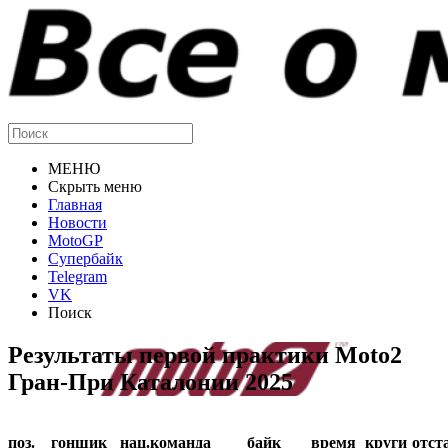
МЕНЮ
Скрыть меню
Главная
Новости
MotoGP
Супербайк
Telegram
VK
Поиск
Результаты первой практики Moto2
Гран-При Каталонии 2025
поз.
гонщик
нац.
команда
байк
время
круги
отст