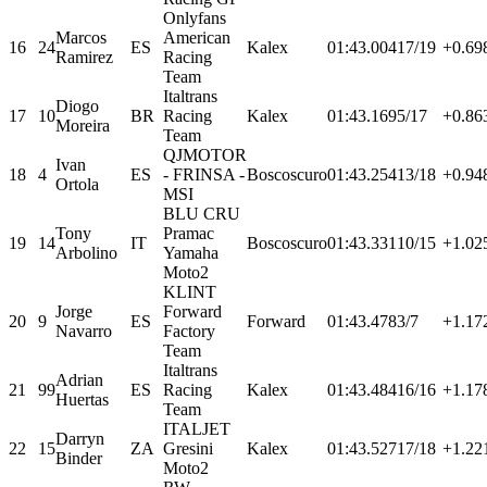
Onlyfans
Marcos
American
16
24
ES
Kalex
01:43.004
17/19
+0.69
Ramirez
Racing
Team
Italtrans
Diogo
17
10
BR
Racing
Kalex
01:43.169
5/17
+0.86
Moreira
Team
QJMOTOR
Ivan
18
4
ES
- FRINSA -
Boscoscuro
01:43.254
13/18
+0.94
Ortola
MSI
BLU CRU
Tony
Pramac
19
14
IT
Boscoscuro
01:43.331
10/15
+1.02
Arbolino
Yamaha
Moto2
KLINT
Jorge
Forward
20
9
ES
Forward
01:43.478
3/7
+1.17
Navarro
Factory
Team
Italtrans
Adrian
21
99
ES
Racing
Kalex
01:43.484
16/16
+1.17
Huertas
Team
ITALJET
Darryn
22
15
ZA
Gresini
Kalex
01:43.527
17/18
+1.22
Binder
Moto2